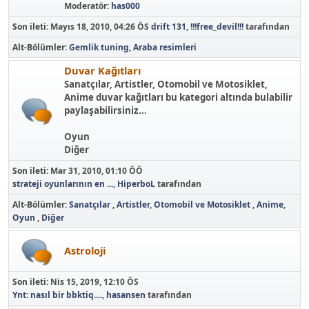
Moderatör:
has000
Son ileti:
Mayıs 18, 2010, 04:26 ÖS
drift 131
,
!!!free_devil!!!
tarafından
Alt-Bölümler
Gemlik tuning
Araba resimleri
Duvar Kağıtları
Sanatçılar, Artistler, Otomobil ve Motosiklet,
Anime duvar kağıtları bu kategori altında bulabilir
paylaşabilirsiniz...
Oyun
Diğer
Son ileti:
Mar 31, 2010, 01:10 ÖÖ
strateji oyunlarının en ...
,
HiperboL
tarafından
Alt-Bölümler
Sanatçılar , Artistler
Otomobil ve Motosiklet
Anime
Oyun
Diğer
Astroloji
Son ileti:
Nis 15, 2019, 12:10 ÖS
Ynt: nasıl bir bbktiq....
,
hasansen
tarafından