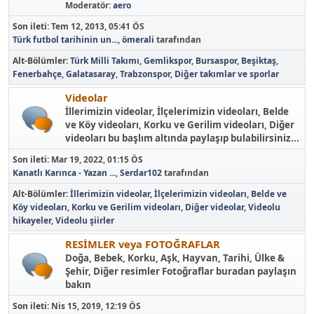
Moderatör:
aero
Son ileti:
Tem 12, 2013, 05:41 ÖS
Türk futbol tarihinin un...
,
ömerali
tarafından
Alt-Bölümler
Türk Milli Takımı
Gemlikspor
Bursaspor
Beşiktaş
Fenerbahçe
Galatasaray
Trabzonspor
Diğer takımlar ve sporlar
Videolar
İllerimizin videolar, İlçelerimizin videoları, Belde
ve Köy videoları, Korku ve Gerilim videoları, Diğer
videoları bu başlım altında paylaşıp bulabilirsiniz...
Son ileti:
Mar 19, 2022, 01:15 ÖS
Kanatlı Karınca - Yazan ...
,
Serdar102
tarafından
Alt-Bölümler
İllerimizin videolar
İlçelerimizin videoları
Belde ve
Köy videoları
Korku ve Gerilim videoları
Diğer videolar
Videolu
hikayeler
Videolu şiirler
RESİMLER veya FOTOĞRAFLAR
Doğa, Bebek, Korku, Aşk, Hayvan, Tarihi, Ülke &
Şehir, Diğer resimler Fotoğraflar buradan paylaşın
bakın
Son ileti:
Nis 15, 2019, 12:19 ÖS