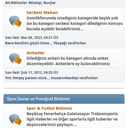
Alt-Bölümler
Mitoloji
Burçlar
Serbest Mekan
Gemlikforumda istediginiz kategoride başlık yok
ise bu kategori serbest kategori dilediginin konuyu
burada açabilir bulabilirisniz...
Son ileti:
Mar 06, 2023, 04:31 ÖS
Bana kendimi güçlü hisse...
,
Ykuşağı
tarafından
Anketler
Dilediğiniz anketi bu kategori altında anket
düzenleyebilir. Anketlere oy kulanabilirsiniz
Son ileti:
Şub 11, 2012, 04:35 ÖS
Ynt: Herşey paramı sizce...
,
musanınkardeşi
tarafından
Spor,Sanat ve Fotoğraf Bölümü
Spor & Futbol Bölümü
Beşiktaş Fenerbahçe Galatasayar Trabzonsporla
ilgili Haberler ve Diğer sporlarla ilgili haberler ve
düşüncelerinizi paylaşın....