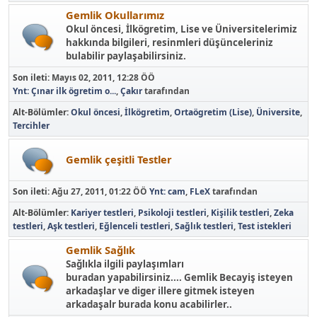
Gemlik Okullarımız
Okul öncesi, İlkögretim, Lise ve Üniversitelerimiz
hakkında bilgileri, resinmleri düşünceleriniz
bulabilir paylaşabilirsiniz.
Son ileti:
Mayıs 02, 2011, 12:28 ÖÖ
Ynt: Çınar ilk ögretim o...
,
Çakır
tarafından
Alt-Bölümler
Okul öncesi
İlkögretim
Ortaögretim (Lise)
Üniversite
Tercihler
Gemlik çeşitli Testler
Son ileti:
Ağu 27, 2011, 01:22 ÖÖ
Ynt: cam
,
FLeX
tarafından
Alt-Bölümler
Kariyer testleri
Psikoloji testleri
Kişilik testleri
Zeka
testleri
Aşk testleri
Eğlenceli testleri
Sağlık testleri
Test istekleri
Gemlik Sağlık
Sağlıkla ilgili paylaşımları
buradan yapabilirsiniz.... Gemlik Becayiş isteyen
arkadaşlar ve diger illere gitmek isteyen
arkadaşalr burada konu acabilirler..