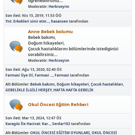
ögrenebilirsiniz...
Moderatör:
Herbiseyim
Son ileti:
Nis 15, 2019, 11:53 ÖÖ
Ynt: Erkekleri sinir etm...
,
hasansen
tarafından
Anne Bebek bolumu
Bebek bakımı,
Doğum hikayeleri,
Çocuk hastalıklarını bölümlerinde istediginizi
sorabilirsiniz...
Moderatör:
Herbiseyim
Son ileti:
Ağu 13, 2020, 02:40 ÖS
Farmasi Üye Ol, Farmasi ...
,
Farmasi
tarafından
Alt-Bölümler
Bebek bakımı
Doğum hikayeleri
Çocuk hastalıkları
GEBELİKLE İLGİLİ HERŞEY
HAFTA HAFTA GEBELİK
Okul Öncesi Eğitim Rehberi
Son ileti:
Mar 13, 2024, 12:47 ÖS
Karagöz İle Hacivat: Kar...
,
Serdar102
tarafından
Alt-Bölümler
OKUL ÖNCESİ EĞİTİM OYUNLARI
OKUL ÖNCESİ