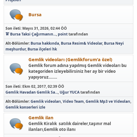
Bursa
Son ileti:
Mayıs 31, 2026, 02:44 ÖÖ
🚖 Bursa Taksi Çağırmanın...
,
point
tarafından
Alt-Bölümler
Bursa hakkında
Bursa Resim& Videolar
Bursa Neyi
meşhurdur
Bursa ilçeleri hk
Gemlik videoları (Gemlikforum'a özel)
Gemlik forum adına yapılmış Gemlik videoları bu
kategoriden izleyebilirsiniz her ay bir video
yapıyoruz.......
Son ileti:
Ekm 02, 2017, 02:39 ÖÖ
Gemlik Havadan Gemlik Sa...
,
Uğur YUCA
tarafından
Alt-Bölümler
Gemlik videoları
Video Team
Gemlik Mp3 ve Videoları
Gemlik konserleri izle
Gemlik ilan
Gemlik Kiralık satılık daireler,taşınır mal
ilanları,Gemlik oto ilanı