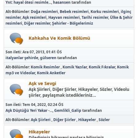
Ynt: hayal ötesi resimle...
,
hasansen
tarafından
Alt-Bölümler
Doğa resimleri
Bebek resimleri
Korku resimleri
ilginç
resimler
Aşk resimleri
Hayvan resimleri
Tarihi resimler
Ülke & Şehir
resimleri
Diğer resimler
Şehirler - Bölgelerimiz
Kahkaha Ve Komik Bölümü
Son ileti:
Ara 07, 2013, 01:41 ÖS
italyanlar şehirde
,
gülseren
tarafından
Alt-Bölümler
Komik Resimler
Komik Yazılar
Komik Fıkralar
Komik
mp3 ve Videolar
Komik Anketler
Aşk ve Sevgi
Aşk Şiirleri, Diğer Şiirler, Hikayeler, Sözler, Videolu
şiirler, paylaşmak istedikleriniz...
Son ileti:
Tem 04, 2022, 02:24 ÖS
Aşk Düştüğü Yeri Yakar -...
,
Gemlikli_Galip
tarafından
Alt-Bölümler
Aşk Şiirleri
Diğer Şiirler
Hikayeler
Sözler
Hikayeler
Dilediginiz hikayeyi paylaşa bilirsiniz