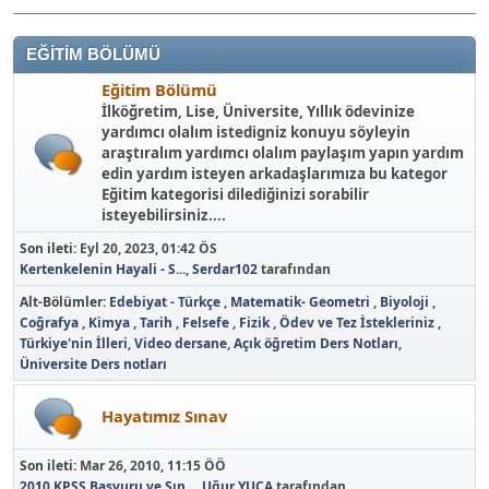
EĞİTİM BÖLÜMÜ
Eğitim Bölümü
İlköğretim, Lise, Üniversite, Yıllık ödevinize
yardımcı olalım istedigniz konuyu söyleyin
araştıralım yardımcı olalım paylaşım yapın yardım
edin yardım isteyen arkadaşlarımıza bu kategor
Eğitim kategorisi dilediğinizi sorabilir
isteyebilirsiniz....
Son ileti:
Eyl 20, 2023, 01:42 ÖS
Kertenkelenin Hayali - S...
,
Serdar102
tarafından
Alt-Bölümler
Edebiyat - Türkçe
Matematik- Geometri
Biyoloji
Coğrafya
Kimya
Tarih
Felsefe
Fizik
Ödev ve Tez İstekleriniz
Türkiye'nin İlleri
Video dersane
Açık öğretim Ders Notları
Üniversite Ders notları
Hayatımız Sınav
Son ileti:
Mar 26, 2010, 11:15 ÖÖ
2010 KPSS Başvuru ve Sın...
,
Uğur YUCA
tarafından