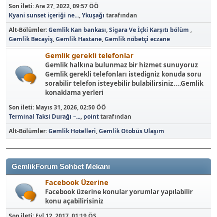
Son ileti:
Ara 27, 2022, 09:57 ÖÖ
Kyani sunset içeriği ne...
,
Ykuşağı
tarafından
Alt-Bölümler
Gemlik Kan bankası
Sigara Ve İçki Karşıtı bölüm
Gemlik Becayiş
Gemlik Hastane
Gemlik nöbetçi eczane
Gemlik gerekli telefonlar
Gemlik halkına bulunmaz bir hizmet sunuyoruz
Gemlik gerekli telefonları istedigniz konuda soru
sorabilir telefon isteyebilir bulabilirsiniz....Gemlik
konaklama yerleri
Son ileti:
Mayıs 31, 2026, 02:50 ÖÖ
Terminal Taksi Durağı –...
,
point
tarafından
Alt-Bölümler
Gemlik Hotelleri
Gemlik Otobüs Ulaşım
GemlikForum Sohbet Mekanı
Facebook Üzerine
Facebook üzerine konular yorumlar yapılabilir
konu açabilirisiniz
Son ileti:
Eyl 12, 2017, 01:19 ÖS