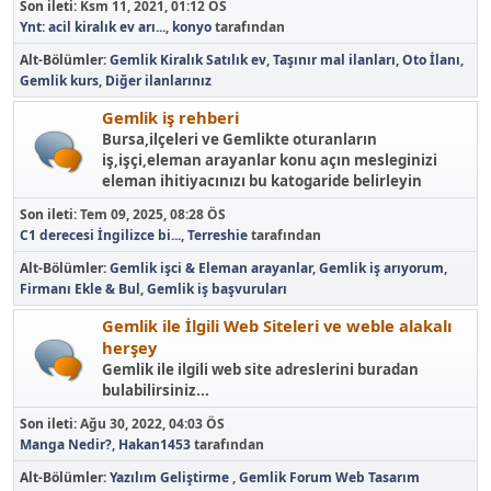
Son ileti:
Ksm 11, 2021, 01:12 ÖS
Ynt: acil kiralık ev arı...
,
konyo
tarafından
Alt-Bölümler
Gemlik Kiralık Satılık ev
Taşınır mal ilanları
Oto İlanı
Gemlik kurs
Diğer ilanlarınız
Gemlik iş rehberi
Bursa,ilçeleri ve Gemlikte oturanların
iş,işçi,eleman arayanlar konu açın mesleginizi
eleman ihitiyacınızı bu katogaride belirleyin
Son ileti:
Tem 09, 2025, 08:28 ÖS
C1 derecesi İngilizce bi...
,
Terreshie
tarafından
Alt-Bölümler
Gemlik işci & Eleman arayanlar
Gemlik iş arıyorum
Firmanı Ekle & Bul
Gemlik iş başvuruları
Gemlik ile İlgili Web Siteleri ve weble alakalı
herşey
Gemlik ile ilgili web site adreslerini buradan
bulabilirsiniz...
Son ileti:
Ağu 30, 2022, 04:03 ÖS
Manga Nedir?
,
Hakan1453
tarafından
Alt-Bölümler
Yazılım Geliştirme
Gemlik Forum Web Tasarım