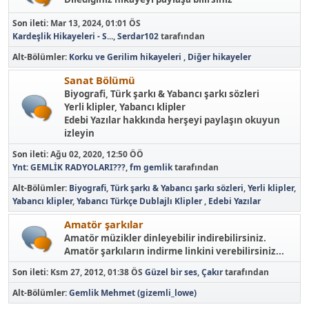
Son ileti:
Mar 13, 2024, 01:01 ÖS
Kardeşlik Hikayeleri - S...
,
Serdar102
tarafından
Alt-Bölümler
Korku ve Gerilim hikayeleri
Diğer hikayeler
Sanat Bölümü
Biyografi, Türk şarkı & Yabancı şarkı sözleri
Yerli klipler, Yabancı klipler
Edebi Yazılar hakkında herşeyi paylaşın okuyun
izleyin
Son ileti:
Ağu 02, 2020, 12:50 ÖÖ
Ynt: GEMLİK RADYOLARI???
,
fm gemlik
tarafından
Alt-Bölümler
Biyografi
Türk şarkı & Yabancı şarkı sözleri
Yerli klipler
Yabancı klipler
Yabancı Türkçe Dublajlı Klipler
Edebi Yazılar
Amatör şarkılar
Amatör müzikler dinleyebilir indirebilirsiniz.
Amatör şarkıların indirme linkini verebilirsiniz...
Son ileti:
Ksm 27, 2012, 01:38 ÖS
Güzel bir ses
,
Çakır
tarafından
Alt-Bölümler
Gemlik Mehmet (gizemli_lowe)