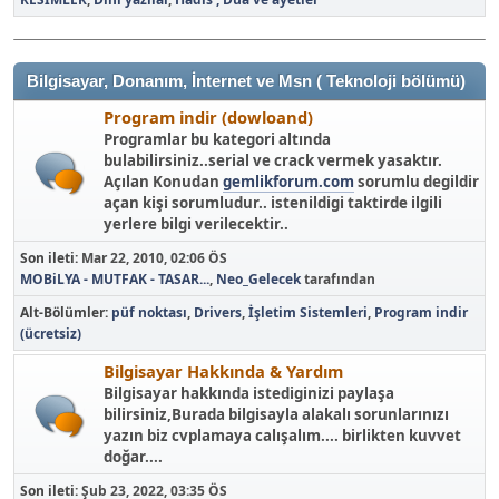
Bilgisayar, Donanım, İnternet ve Msn ( Teknoloji bölümü)
Program indir (dowloand)
Programlar bu kategori altında
bulabilirsiniz..serial ve crack vermek yasaktır.
Açılan Konudan
gemlikforum.com
sorumlu degildir
açan kişi sorumludur.. istenildigi taktirde ilgili
yerlere bilgi verilecektir..
Son ileti:
Mar 22, 2010, 02:06 ÖS
MOBiLYA - MUTFAK - TASAR...
,
Neo_Gelecek
tarafından
Alt-Bölümler
püf noktası
Drivers
İşletim Sistemleri
Program indir
(ücretsiz)
Bilgisayar Hakkında & Yardım
Bilgisayar hakkında istediginizi paylaşa
bilirsiniz,Burada bilgisayla alakalı sorunlarınızı
yazın biz cvplamaya calışalım.... birlikten kuvvet
doğar....
Son ileti:
Şub 23, 2022, 03:35 ÖS