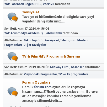
Ynt: Facebook Beğeni Hil...
,
veer123
tarafından
Tavsiye et
Tavsiye et bölümümüzde dilediginiz tavsiyeyi
yapabilir danışabilirsiniz....
Son ileti:
Ksm 17, 2024, 04:56 ÖS
Ynt: Acunmedya akademi ş...
,
abdullahki
tarafından
Alt-Bölümler
Teknoloji ürün tevsiye et
İzlediginiz Filmlerin
Fragmanları
Diğer tavsiyeler
TV & Film &Tv Programı & Sinema
Son ileti:
Ksm 21, 2019, 06:20 ÖS
Midway Filmi
,
hasansen
tarafından
Alt-Bölümler
Vizyondaki Fragmanlar
TV ve Tv programları
Forum Oyunları
Gemlik
forum.com
oyunları ile coşmaya
hazırmısınız..???hadi oyuna başlayalım.. Buraya
atılan mesajlar konular zamanla yenilenme
amacıyla silinmektedir....