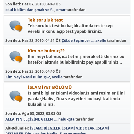
Son ileti:
Haz 07, 2010, 04:49 ÖS
okul bölüm danışmak ve f...
,
omar
tarafından
Tek soruluk test
Tek soruluk test bu başlık altında teste cvp
verebilir konu açıp test yapabilirsiniz.
Son ileti:
Haz 23, 2010, 04:51 ÖS
ÇöLde SeçimLer ...
,
axelle
tarafından
Kim ne bulmuş??
Kim neyi bulmuş icat etmiş merak ettikleriniz bu
katefori altında bulabilirsiniz paylaşabilirsiniz...
Son ileti:
Haz 23, 2010, 04:40 ÖS
Kim Neyi Nasıl Bulmuş-2
,
axelle
tarafından
İSLAMİYET BÖLÜMÜ
İslami bilgiler,İslami videolar,İslami resimler,Dini
yazılar,Hadis , Dua ve ayetleri bu başlık altında
bulabilirsiniz.
Son ileti:
Ağu 03, 2022, 03:03 ÖS
ALLAH’IN ELÇİSİNE GELEN ...
,
halukgta
tarafından
Alt-Bölümler
İSLAMİ BİLGİLER
İSLAMİ VİDEOLAR
İSLAMİ
RESİMLER
Dini yazılar
Hadis , Dua ve ayetler