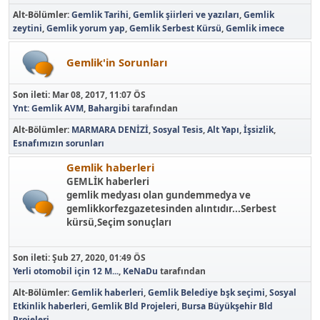
Alt-Bölümler
Gemlik Tarihi
Gemlik şiirleri ve yazıları
Gemlik
zeytini
Gemlik yorum yap
Gemlik Serbest Kürsü
Gemlik imece
Gemlik'in Sorunları
Son ileti:
Mar 08, 2017, 11:07 ÖS
Ynt: Gemlik AVM
,
Bahargibi
tarafından
Alt-Bölümler
MARMARA DENİZİ
Sosyal Tesis
Alt Yapı
İşsizlik
Esnafımızın sorunları
Gemlik haberleri
GEMLİK haberleri
gemlik medyası olan gundemmedya ve
gemlikkorfezgazetesinden alıntıdır...Serbest
kürsü,Seçim sonuçları
Son ileti:
Şub 27, 2020, 01:49 ÖS
Yerli otomobil için 12 M...
,
KeNaDu
tarafından
Alt-Bölümler
Gemlik haberleri
Gemlik Belediye bşk seçimi
Sosyal
Etkinlik haberleri
Gemlik Bld Projeleri
Bursa Büyükşehir Bld
Projeleri