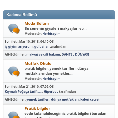
Kadınca Bölümü
Moda Bölüm
Bu senenin giysileri makyajları vb...
Moderatör:
Herbiseyim
Son ileti:
Mar 10, 2018, 04:10 ÖS
iç giyim arıyorum
,
gulbahar
tarafından
Alt-Bölümler
makyaj ve cilt bakımı
DANTEL DÜNYASI
Mutfak Okulu
pratik bilgiler, yemek tarifleri, dünya
mutfaklarından yemekler....
Moderatör:
Herbiseyim
Son ileti:
Mar 21, 2010, 07:02 ÖS
Kıymalı Poğaça tarifi......
,
HiperboL
tarafından
Alt-Bölümler
yemek tarifleri
dünya mutfakları
kalori cetveli
Pratik bilgiler
evde kulanabilecegimiz pratik bilgileri buradan