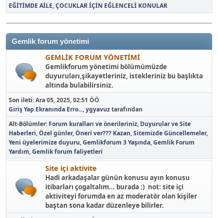
EĞİTİMDE AİLE
ÇOCUKLAR İÇİN EĞLENCELİ KONULAR
Gemlik forum yönetimi
GEMLİK FORUM YÖNETİMİ
Gemlikforum yönetimi bölümümüzde
duyuruları,şikayetleriniz, istekleriniz bu başlıkta
altında bulabilirsiniz.
Son ileti:
Ara 05, 2025, 02:51 ÖÖ
Giriş Yap Ekranında Erro...
,
ygyavuz
tarafından
Alt-Bölümler
Forum kuralları ve önerileriniz
Duyurular ve Site
Haberleri
Özel günler
Öneri ver??? Kazan
Sitemizde Güncellemeler
Yeni üyelerimize duyuru
Gemlikforum 3 Yaşında
Gemlik Forum
Yardım
Gemlik forum faliyetleri
Site içi aktivite
Hadi arkadaşalar günün konusu ayın konusu
itibarları çogaltalım... burada ;) not: site içi
aktiviteyi forumda en az moderatör olan kişiler
baştan sona kadar düzenleye bilirler.