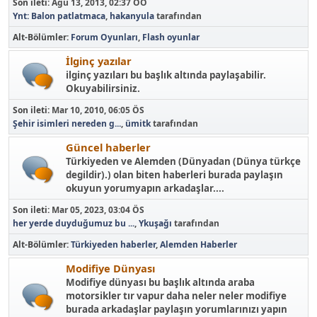
Son ileti:
Ağu 13, 2013, 02:37 ÖÖ
Ynt: Balon patlatmaca
,
hakanyula
tarafından
Alt-Bölümler
Forum Oyunları
Flash oyunlar
İlginç yazılar
ilginç yazıları bu başlık altında paylaşabilir.
Okuyabilirsiniz.
Son ileti:
Mar 10, 2010, 06:05 ÖS
Şehir isimleri nereden g...
,
ümitk
tarafından
Güncel haberler
Türkiyeden ve Alemden (Dünyadan (Dünya türkçe
degildir).) olan biten haberleri burada paylaşın
okuyun yorumyapın arkadaşlar....
Son ileti:
Mar 05, 2023, 03:04 ÖS
her yerde duyduğumuz bu ...
,
Ykuşağı
tarafından
Alt-Bölümler
Türkiyeden haberler
Alemden Haberler
Modifiye Dünyası
Modifiye dünyası bu başlık altında araba
motorsikler tır vapur daha neler neler modifiye
burada arkadaşlar paylaşın yorumlarınızı yapın