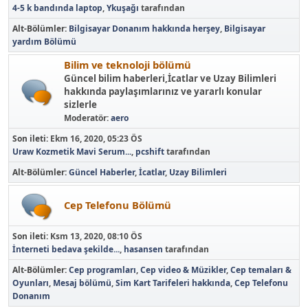
4-5 k bandında laptop
,
Ykuşağı
tarafından
Alt-Bölümler
Bilgisayar Donanım hakkında herşey
Bilgisayar
yardım Bölümü
Bilim ve teknoloji bölümü
Güncel bilim haberleri,İcatlar ve Uzay Bilimleri
hakkında paylaşımlarınız ve yararlı konular
sizlerle
Moderatör:
aero
Son ileti:
Ekm 16, 2020, 05:23 ÖS
Uraw Kozmetik Mavi Serum...
,
pcshift
tarafından
Alt-Bölümler
Güncel Haberler
İcatlar
Uzay Bilimleri
Cep Telefonu Bölümü
Son ileti:
Ksm 13, 2020, 08:10 ÖS
İnterneti bedava şekilde...
,
hasansen
tarafından
Alt-Bölümler
Cep programları
Cep video & Müzikler
Cep temaları &
Oyunları
Mesaj bölümü
Sim Kart Tarifeleri hakkında
Cep Telefonu
Donanım