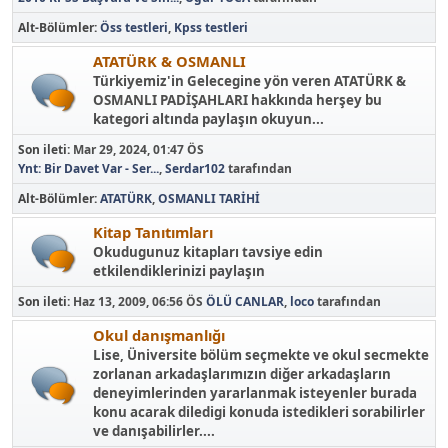
Alt-Bölümler
Öss testleri
Kpss testleri
ATATÜRK & OSMANLI
Türkiyemiz'in Gelecegine yön veren ATATÜRK &
OSMANLI PADİŞAHLARI hakkında herşey bu
kategori altında paylaşın okuyun...
Son ileti:
Mar 29, 2024, 01:47 ÖS
Ynt: Bir Davet Var - Ser...
,
Serdar102
tarafından
Alt-Bölümler
ATATÜRK
OSMANLI TARİHİ
Kitap Tanıtımları
Okudugunuz kitapları tavsiye edin
etkilendiklerinizi paylaşın
Son ileti:
Haz 13, 2009, 06:56 ÖS
ÖLÜ CANLAR
,
loco
tarafından
Okul danışmanlığı
Lise, Üniversite bölüm seçmekte ve okul secmekte
zorlanan arkadaşlarımızın diğer arkadaşların
deneyimlerinden yararlanmak isteyenler burada
konu acarak diledigi konuda istedikleri sorabilirler
ve danışabilirler....