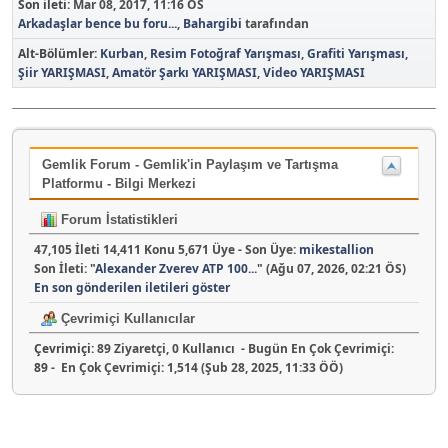
Son ileti:
Mar 08, 2017, 11:16 ÖS
Arkadaşlar bence bu foru...
,
Bahargibi
tarafından
Alt-Bölümler
Kurban
Resim Fotoğraf Yarışması
Grafiti Yarışması
Şiir YARIŞMASI
Amatör Şarkı YARIŞMASI
Video YARIŞMASI
Gemlik Forum - Gemlik'in Paylaşım ve Tartışma
Platformu - Bilgi Merkezi
Forum İstatistikleri
47,105 İleti 14,411 Konu 5,671 Üye - Son Üye:
mikestallion
Son İleti:
"
Alexander Zverev ATP 100...
"
(Ağu 07, 2026, 02:21 ÖS)
En son gönderilen iletileri göster
Çevrimiçi Kullanıcılar
Çevrimiçi:
89 Ziyaretçi, 0 Kullanıcı - Bugün En Çok Çevrimiçi:
89
- En Çok Çevrimiçi: 1,514 (Şub 28, 2025, 11:33 ÖÖ)