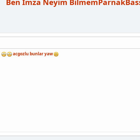
Ben İmza Neyim Bilmem
Parnak
Bas
a
acgozlu bunlar yaw