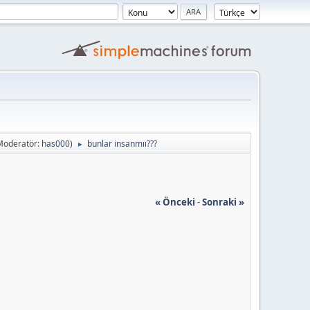
Moderatör:
has000
)
bunlar insanmıı???
►
« Önceki
-
Sonraki »