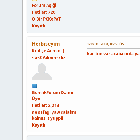
Forum Aşiği
İletiler: 720
O Bir PCKoPaT
Kayıtlı
Herbiseyim
Ekm 31, 2008, 06:50 ÖS
Kraliçe Admin :)
kac ton var acaba orda y
<b>S-Admin</b>
GemlikForum Daimi
Üye
İletiler: 2,213
ne safagı yaw safakmı
kalmıs :) yuppii
Kayıtlı