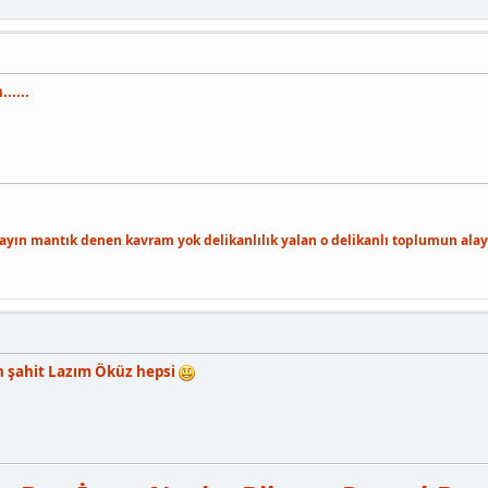
.....
layın mantık denen kavram yok delikanlılık yalan o delikanlı toplumun alayı
n şahit Lazım Öküz hepsi