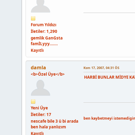
Forum Yıldız
ı
İletiler: 1,290
gemlik GanGsta
famİLyyy.......
Kayıtlı
damla
Ksm 17, 2007, 04:31 ÖS
<b>Özel Üye</b>
HARBİ BUNLAR MİDYE KA
Yeni Üye
İletiler: 17
ben kaybetmeyi istemedigi
nescafe bile 3 ü bi arada
ben hala yanlızım
Kayıtlı