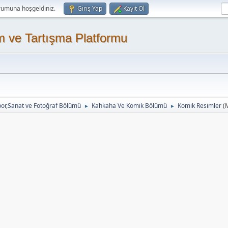
rumuna hoşgeldiniz.
Giriş Yap
Kayıt Ol
m ve Tartışma Platformu
or,Sanat ve Fotoğraf Bölümü
Kahkaha Ve Komik Bölümü
Komik Resimler
(
►
►