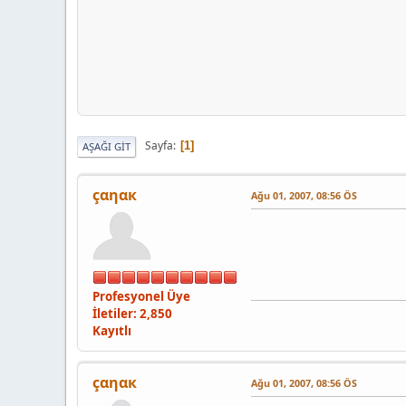
Sayfa
1
AŞAĞI GIT
çαηαк
Ağu 01, 2007, 08:56 ÖS
Profesyonel Üye
İletiler: 2,850
Kayıtlı
çαηαк
Ağu 01, 2007, 08:56 ÖS