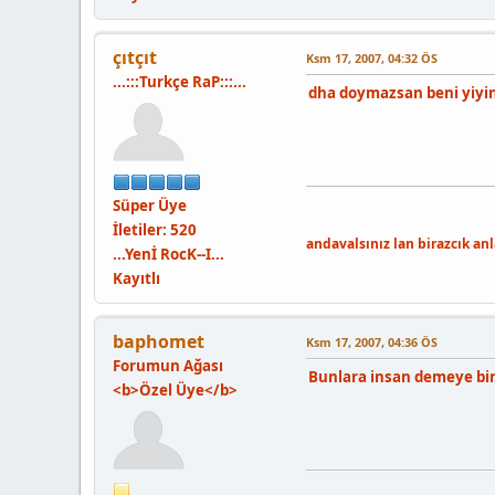
çıtçıt
Ksm 17, 2007, 04:32 ÖS
...:::Turkçe RaP:::...
dha doymazsan beni yiyin.
Süper Üye
İletiler: 520
andavalsınız lan birazcık an
...Yenİ RocK--I...
Kayıtlı
baphomet
Ksm 17, 2007, 04:36 ÖS
Forumun Ağası
Bunlara insan demeye bi
<b>Özel Üye</b>