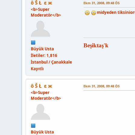
ô Š Ł ε ж
Ekm 31, 2008, 09:48 ÖS
<b>Super
midyeden tiksinior
Moderatör</b>
Beşiktaş'k
Büyük Usta
İletiler: 1,816
İstanbul / Çanakkale
Kayıtlı
ô Š Ł ε ж
Ekm 31, 2008, 09:48 ÖS
<b>Super
Moderatör</b>
Büyük Usta