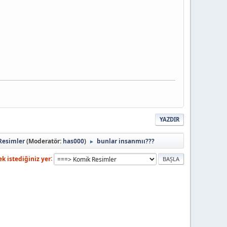
YAZDIR
Resimler
(Moderatör:
has000
)
bunlar insanmıı???
►
k istediğiniz yer