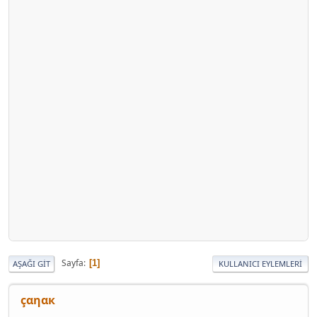
Sayfa
1
AŞAĞI GIT
KULLANICI EYLEMLERI
çαηαк