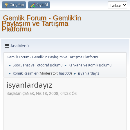
Giriş Yap
Kayıt Ol
Gemlik Forum - Gemlik'in
Paylaşım ve Tartışma
Platformu
Ana Menü
Gemlik Forum - Gemlik'in Paylaşım ve Tartışma Platformu
Spor,Sanat ve Fotoğraf Bölümü
Kahkaha Ve Komik Bölümü
►
►
Komik Resimler
(Moderatör:
has000
)
isyanlardayız
►
►
isyanlardayız
Başlatan ÇaNaK, Nis 18, 2008, 04:38 ÖS