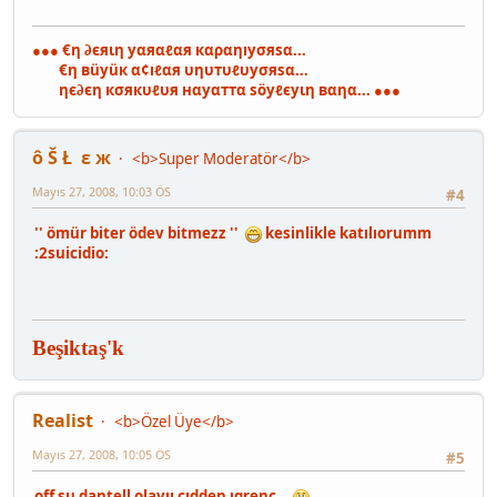
●●● €η ∂єяιη уαяαℓαя кαραηıуσяѕα...
€η вüуüк α¢ıℓαя υηυтυℓυуσяѕα...
ηє∂єη кσякυℓυя нαуαттα ѕöуℓєуιη вαηα... ●●●
ô Š Ł ε ж
<b>Super Moderatör</b>
Mayıs 27, 2008, 10:03 ÖS
#4
'' ömür biter ödev bitmezz ''
kesinlikle katılıorumm
:2suicidio:
Beşiktaş'k
Realist
<b>Özel Üye</b>
Mayıs 27, 2008, 10:05 ÖS
#5
off su dantell olayıı cıdden ıgrenç...