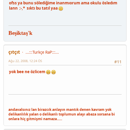
ofss ya bunu sölediğime inanmıorum ama okulu ösledım
lann ;-,* sıktı bu tatıl yaa
Beşiktaş'k
çıtçıt
...:::Turkçe RaP:::...
Ağu 22, 2008, 12:24 ÖS
#11
yok bee ne özlicem
andavalsınız lan birazcık anlayın mantık denen kavram yok
delikanlılık yalan o delikanlı toplumun alayı abaza sorsana bi
onlara hiç gitmişmi namaza......