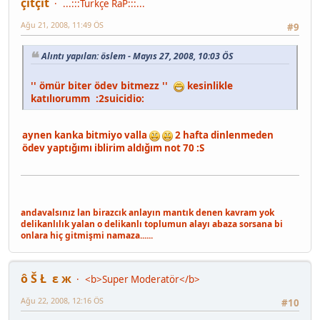
çıtçıt
...:::Turkçe RaP:::...
Ağu 21, 2008, 11:49 ÖS
#9
Alıntı yapılan: öslem - Mayıs 27, 2008, 10:03 ÖS
'' ömür biter ödev bitmezz ''
kesinlikle
katılıorumm :2suicidio:
aynen kanka bitmiyo valla
2 hafta dinlenmeden
ödev yaptığımı iblirim aldığım not 70 :S
andavalsınız lan birazcık anlayın mantık denen kavram yok
delikanlılık yalan o delikanlı toplumun alayı abaza sorsana bi
onlara hiç gitmişmi namaza......
ô Š Ł ε ж
<b>Super Moderatör</b>
Ağu 22, 2008, 12:16 ÖS
#10