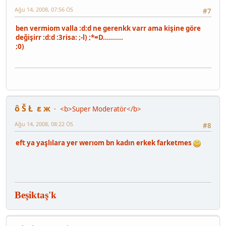
Ağu 14, 2008, 07:56 ÖS
#7
ben vermiom valla :d:d ne gerenkk varr ama kişine göre
değişirr :d:d :3risa: ;-l) ;*=D..........
;0)
ô Š Ł ε ж
<b>Super Moderatör</b>
Ağu 14, 2008, 08:22 ÖS
#8
eft ya yaşlılara yer werıom bn kadın erkek farketmes
Beşiktaş'k