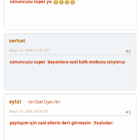
sonuncusu süper ya
serhat
Mayıs 27, 2008, 11:32 ÖÖ
#2
sonuncusu super bayanlara ozel halk otobusu ıstıyoruz
eylül
<b>Özel Üye</b>
Mayıs 27, 2008, 08:50 ÖS
#3
paylaşım için saol ellerin dert görmesin :5saludar: