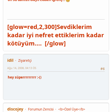
[glow=red,2,300]
Sevdiklerim
kadar iyi nefret ettiklerim kadar
kötüyüm....
[/glow]
idil
Ziyaretçi
Ağu 14, 2008, 04:13 ÖS
#6
hey süperrrrrrrrr :-()
discojey
Forumun Zencisi
<b>Özel Üye</b>