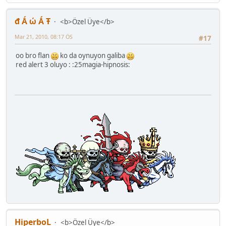
đ Ǻ ώ Ǻ Ŧ
<b>Özel Üye</b>
Mar 21, 2010, 08:17 ÖS
#17
oo bro flan
ko da oynuyon galiba
red alert 3 oluyo : :25magia-hipnosis:
HiperboL
<b>Özel Üye</b>