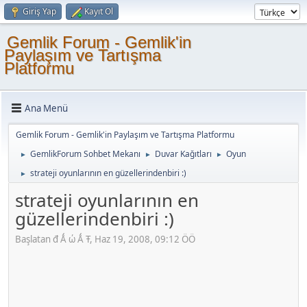
Giriş Yap
Kayıt Ol
Gemlik Forum - Gemlik'in
Paylaşım ve Tartışma
Platformu
Ana Menü
Gemlik Forum - Gemlik'in Paylaşım ve Tartışma Platformu
GemlikForum Sohbet Mekanı
Duvar Kağıtları
Oyun
►
►
►
strateji oyunlarının en güzellerindenbiri :)
►
strateji oyunlarının en
güzellerindenbiri :)
Başlatan đ Ǻ ώ Ǻ Ŧ, Haz 19, 2008, 09:12 ÖÖ