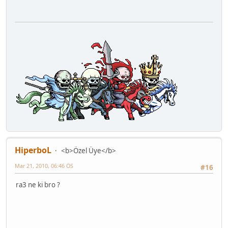
HiperboL
<b>Özel Üye</b>
Mar 21, 2010, 06:46 ÖS
#16
ra3 ne ki bro ?