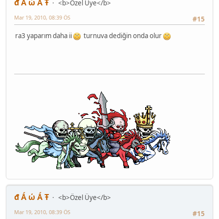
đ Ǻ ώ Ǻ Ŧ
<b>Özel Üye</b>
Mar 19, 2010, 08:39 ÖS
#15
ra3 yaparım daha ii
turnuva dediğin onda olur
đ Ǻ ώ Ǻ Ŧ
<b>Özel Üye</b>
Mar 19, 2010, 08:39 ÖS
#15