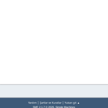
|
|
Yardım
Şartlar ve Kurallar
Yukarı git ▲
,
SMF 2.1.7 © 2026
Simple Machines