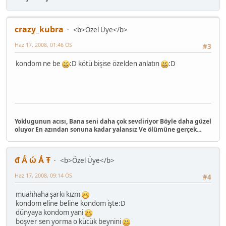
crazy_kubra
<b>Özel Üye</b>
Haz 17, 2008, 01:46 ÖS
#3
kondom ne be
:D kötü bişise özelden anlatın
:D
Yoklugunun acısı, Bana seni daha çok sevdiriyor Böyle daha güzel
oluyor En azından sonuna kadar yalansız Ve ölümüne gerçek...
đ Ǻ ώ Ǻ Ŧ
<b>Özel Üye</b>
Haz 17, 2008, 09:14 ÖS
#4
muahhaha şarkı kızm
kondom eline beline kondom işte:D
dünyaya kondom yani
boşver sen yorma o kücük beynini