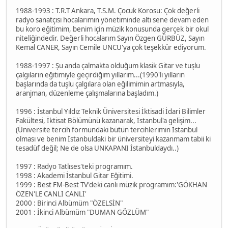
1988-1993 : T.R.T Ankara, T.S.M. Çocuk Korosu: Çok değerli
radyo sanatçısı hocalarımın yönetiminde altı sene devam eden
bu koro eğitimim, benim için müzik konusunda gerçek bir okul
niteliğindedir. Değerli hocalarım Sayın Özgen GÜRBÜZ, Sayın
Kemal CANER, Sayın Cemile UNCU'ya çok teşekkür ediyorum.
1988-1997 : Şu anda çalmakta olduğum klasik Gitar ve tuşlu
çalgıların eğitimiyle geçirdiğim yıllarım...(1990'lı yılların
başlarında da tuşlu çalgılara olan eğilimimin artmasıyla,
aranjman, düzenleme çalışmalarına başladım.)
1996 : İstanbul Yıldız Teknik Üniversitesi İktisadi İdari Bilimler
Fakültesi, İktisat Bölümünü kazanarak, İstanbul'a gelişim...
(Üniversite tercih formundaki bütün tercihlerimin İstanbul
olması ve benim İstanbuldaki bir üniversiteyi kazanmam tabii ki
tesadüf değil; Ne de olsa UNKAPANI İstanbuldaydı..)
1997 : Radyo Tatlıses'teki programım.
1998 : Akademi İstanbul Gitar Eğitimi.
1999 : Best FM-Best TV'deki canlı müzik programım:'GÖKHAN
ÖZEN'LE CANLI CANLI'
2000 : Birinci Albümüm "ÖZELSİN"
2001 : İkinci Albümüm "DUMAN GÖZLÜM"