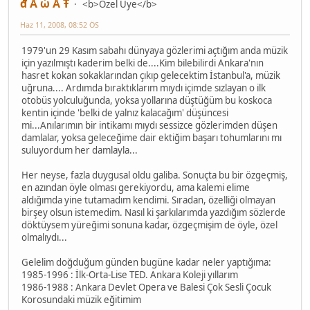
đ Ǻ ώ Ǻ Ŧ
<b>Özel Üye</b>
Haz 11, 2008, 08:52 ÖS
1979'un 29 Kasım sabahı dünyaya gözlerimi açtığım anda müzik
için yazılmıştı kaderim belki de....Kim bilebilirdi Ankara'nın
hasret kokan sokaklarından çıkıp gelecektim İstanbul'a, müzik
uğruna.... Ardımda bıraktıklarım mıydı içimde sızlayan o ilk
otobüs yolculuğunda, yoksa yollarına düştüğüm bu koskoca
kentin içinde 'belki de yalnız kalacağım' düşüncesi
mi...Anılarımın bir intikamı mıydı sessizce gözlerimden düşen
damlalar, yoksa geleceğime dair ektiğim başarı tohumlarını mı
suluyordum her damlayla...
Her neyse, fazla duygusal oldu galiba. Sonuçta bu bir özgeçmiş,
en azından öyle olması gerekiyordu, ama kalemi elime
aldığımda yine tutamadım kendimi. Sıradan, özelliği olmayan
birşey olsun istemedim. Nasıl ki şarkılarımda yazdığım sözlerde
döktüysem yüreğimi sonuna kadar, özgeçmişim de öyle, özel
olmalıydı...
Gelelim doğduğum günden bugüne kadar neler yaptığıma:
1985-1996 : İlk-Orta-Lise TED. Ankara Koleji yıllarım
1986-1988 : Ankara Devlet Opera ve Balesi Çok Sesli Çocuk
Korosundaki müzik eğitimim