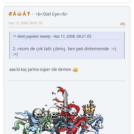
đ Ǻ ώ Ǻ Ŧ
<b>Özel Üye</b>
Haz 17, 2008, 09:41 ÖS
#6
Alıntı yapılan: tweety - Haz 17, 2008, 09:21 ÖS
2. resim de çok tatlı çıkmış ben pek dinlememde :=)
:=)
aaa bi kaç şarkısı süper öle demee .