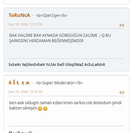
ToRuNcA
<b>Özel Üye</b>
Haz 18, 2008, 12:15 ÖS
#8
BAK HALİME BAK AYNADA GÖRDÜĞÜN ZALİME ;-Q BU
ŞARKISINI HERZAMAN BEĞENMİŞİMDİR
İnSaNı YaŞlAnDıRaN YıLlAr Deİl UlAşIlMaZ ArZuLaRdıR
ô Š Ł ε ж
<b>Super Moderatör</b>
Haz 18, 2008, 12:18 ÖS
#9
ben asık oldugm zaman ezberimsin sarkısı cok dınlıodum şimdi
baktım silmişim