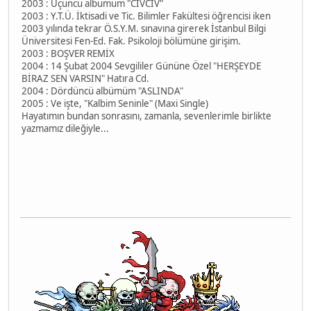
2003 : Üçüncü albümüm "CİVCİV"
2003 : Y.T.Ü. İktisadi ve Tic. Bilimler Fakültesi öğrencisi iken
2003 yılında tekrar Ö.S.Y.M. sınavına girerek İstanbul Bilgi
Üniversitesi Fen-Ed. Fak. Psikoloji bölümüne girişim.
2003 : BOŞVER REMİX
2004 : 14 Şubat 2004 Sevgililer Gününe Özel "HERŞEYDE
BİRAZ SEN VARSIN" Hatıra Cd.
2004 : Dördüncü albümüm "ASLINDA"
2005 : Ve işte, "Kalbim Seninle" (Maxi Single)
Hayatımın bundan sonrasını, zamanla, sevenlerimle birlikte
yazmamız dileğiyle...