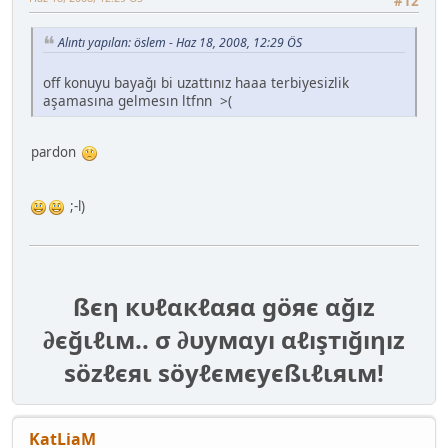
#12
Alıntı yapılan: öslem - Haz 18, 2008, 12:29 ÖS
off konuyu bayağı bi uzattınız haaa terbiyesizlik
aşamasına gelmesın ltfnn >(
pardon
;-l)
ßєη кυℓαкℓαяα göяє αğız
∂єğιℓιм.. σ ∂υумαуı αℓışтığıηız
ѕözℓєяι ѕöуℓємєуєßιℓιяιм!
KatLiaM