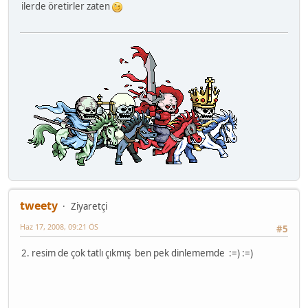
ilerde öretirler zaten
tweety
Ziyaretçi
Haz 17, 2008, 09:21 ÖS
#5
2. resim de çok tatlı çıkmış ben pek dinlememde :=) :=)