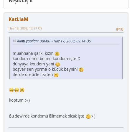
Beşiktaş'k
KatLiaM
Haz 18, 2008, 12:27 ÖS
#10
Alıntı yapılan: DaMaT - Haz 17, 2008, 09:14 ÖS
muahhaha şarkı kızm
kondom eline beline kondom işte:D
dünyaya kondom yani
boşver sen yorma o kücük beynini
ilerde öretirler zaten
koptum :-()
ßu dewirde kondomu ßilmemek olcak işte
>(