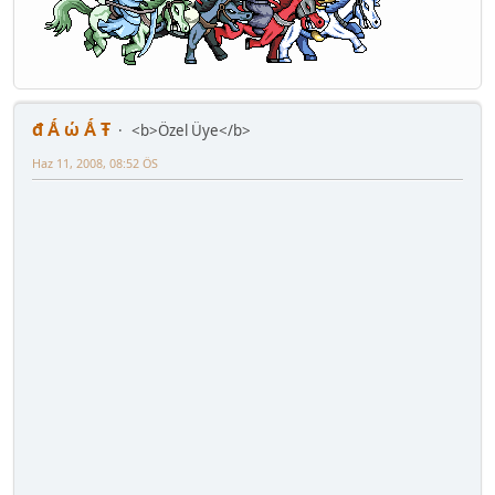
đ Ǻ ώ Ǻ Ŧ
<b>Özel Üye</b>
Haz 11, 2008, 08:52 ÖS