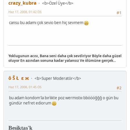
crazy_kubra
<b>Özel Üye</b>
Haz 17, 2008, 01:42 ÖS
#1
cansu bu adamı çok sevio ben hiç sevmem
Yoklugunun acısı, Bana seni daha çok sevdiriyor Böyle daha güzel
oluyor En azından sonuna kadar yalansız Ve ölümüne gerçek...
ô Š Ł ε ж
<b>Super Moderatör</b>
Haz 17, 2008, 01:45 ÖS
#2
bu adam kondom'la bırlıkte poz wermıstııı bböööğğğ o gün bu
gündür nefret ediorum
Beşiktaş'k