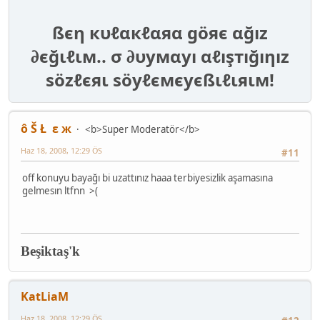
ßєη кυℓαкℓαяα göяє αğız
∂єğιℓιм.. σ ∂υумαуı αℓışтığıηız
ѕözℓєяι ѕöуℓємєуєßιℓιяιм!
ô Š Ł ε ж
<b>Super Moderatör</b>
Haz 18, 2008, 12:29 ÖS
#11
off konuyu bayağı bi uzattınız haaa terbiyesizlik aşamasına
gelmesın ltfnn >(
Beşiktaş'k
KatLiaM
Haz 18, 2008, 12:29 ÖS