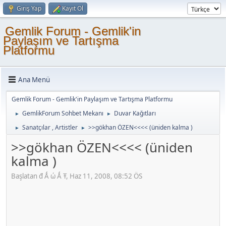
Giriş Yap
Kayıt Ol
Gemlik Forum - Gemlik'in
Paylaşım ve Tartışma
Platformu
Ana Menü
Gemlik Forum - Gemlik'in Paylaşım ve Tartışma Platformu
GemlikForum Sohbet Mekanı
Duvar Kağıtları
►
►
Sanatçılar , Artistler
>>gökhan ÖZEN<<<< (üniden kalma )
►
►
>>gökhan ÖZEN<<<< (üniden
kalma )
Başlatan đ Ǻ ώ Ǻ Ŧ, Haz 11, 2008, 08:52 ÖS