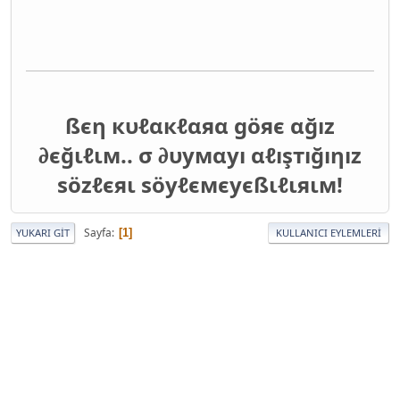
ßєη кυℓαкℓαяα göяє αğız
∂єğιℓιм.. σ ∂υумαуı αℓışтığıηız
ѕözℓєяι ѕöуℓємєуєßιℓιяιм!
Sayfa
1
YUKARI GIT
KULLANICI EYLEMLERI