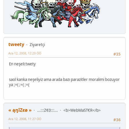
tweety
Ziyaretçi
Ara 12, 2008, 12:29 ÖÖ
#35
En neşeli:twety
saol kanka neşeliyiz ama arada bazı parazitler moralimi bozuyor
ya ;=( ;=( ;=(
« ąŋîZєø »
...:::Z€0:::...
<b>WebMaST€R</b>
Ara 12, 2008, 11:27 ÖÖ
#36