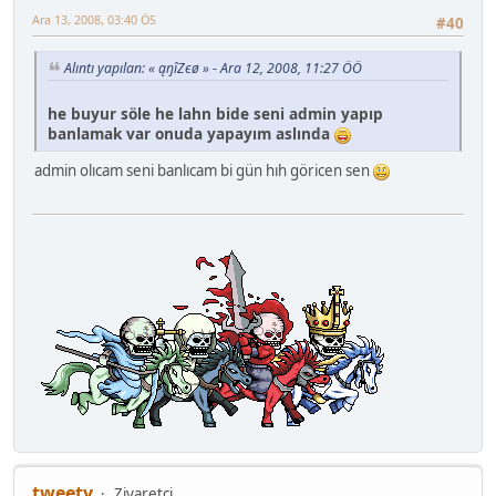
Ara 13, 2008, 03:40 ÖS
#40
Alıntı yapılan: « ąŋîZєø » - Ara 12, 2008, 11:27 ÖÖ
he buyur söle he lahn bide seni admin yapıp
banlamak var onuda yapayım aslında
admin olıcam seni banlıcam bi gün hıh göricen sen
tweety
Ziyaretçi