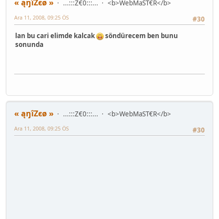
« ąŋîZєø »
...:::Z€0:::...
<b>WebMaST€R</b>
Ara 11, 2008, 09:25 ÖS
#30
lan bu cari elimde kalcak
söndürecem ben bunu
sonunda
« ąŋîZєø »
...:::Z€0:::...
<b>WebMaST€R</b>
Ara 11, 2008, 09:25 ÖS
#30