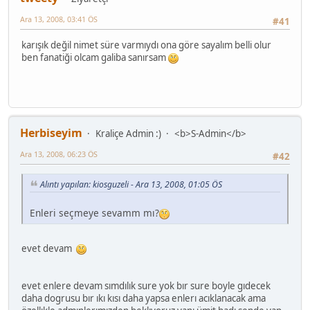
Ara 13, 2008, 03:41 ÖS
#41
karışık değil nimet süre varmıydı ona göre sayalım belli olur
ben fanatiği olcam galiba sanırsam
Herbiseyim
Kraliçe Admin :)
<b>S-Admin</b>
Ara 13, 2008, 06:23 ÖS
#42
Alıntı yapılan: kiosguzeli - Ara 13, 2008, 01:05 ÖS
Enleri seçmeye sevamm mı?
evet devam
evet enlere devam sımdılık sure yok bır sure boyle gıdecek
daha dogrusu bır ıkı kısı daha yapsa enlerı acıklanacak ama