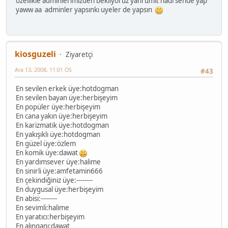
özellıkle admınlerımızden beklıyoruz yanı ümit hadı sende yap
yaww aa adminler yapsınkı uyeler de yapsın
kiosguzeli
Ziyaretçi
Ara 13, 2008, 11:01 ÖS
#43
En sevilen erkek üye:hotdogman
En sevilen bayan üye:herbişeyim
En popüler üye:herbişeyim
En cana yakın üye:herbişeyim
En karizmatik üye:hotdogman
En yakışıklı üye:hotdogman
En güzel üye:özlem
En komik üye:dawat
En yardımsever üye:halime
En sinirli üye:amfetamin666
En çekindiğiniz üye:--------
En duygusal üye:herbişeyim
En abisi:--------
En sevimli:halime
En yaratıcı:herbişeyim
En alınganı:dawat