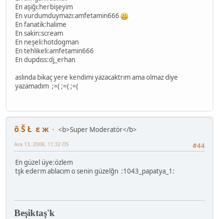
En aşığı:herbişeyim
En vurdumduymazı:amfetamin666
En fanatik:halime
En sakin:scream
En neşeli:hotdogman
En tehlikeli:amfetamin666
En dupdıss:dj_erhan
aslında bikaç yere kendimi yazacaktrım ama olmaz diye
yazamadım ;=( ;=( ;=(
ô Š Ł ε ж
<b>Super Moderatör</b>
Ara 13, 2008, 11:32 ÖS
#44
En güzel üye:özlem
tşk ederm ablacım o senin güzelğn :1043_papatya_1:
Beşiktaş'k