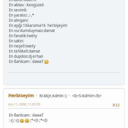
En ablası : kiosgüzeli
En sevimli:
En yaratıcı: ;-,*
En alınganı:
En aşığı:16karizma16 herbişeyim
En vurdumduymazı:damat
En fanatik:twety
En sakin:
En neşeli:twety
En tehlikeli:damat
En dupdıss:dj erhan
En ßanlıcam : dawaT
Herbiseyim
Kraliçe Admin :)
<b>S-Admin</b>
Ara 11, 2008, 11:29 ÖS
#33
En ßanlıcam : dawaT
:-() :-()
;*=D ;*=D