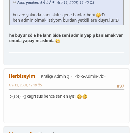
Alıntı yapılan: đ Ǻ ώ Ǻ Ŧ - Ara 11, 2008, 11:40 ÖS
bu zeo yakında canı skılır gene banlar beni
:D
ben admin olmak istiyom burdan yetkililere duyrulur:D
he buyur söle he lahn bide seni admin yapıp banlamak var
onuda yapayım aslında
Herbiseyim
Kraliçe Admin :)
<b>S-Admin</b>
Ara 12, 2008, 12:19 ÖS
#37
:-() :-() :-() cagrı sus bence sen en ıyısı