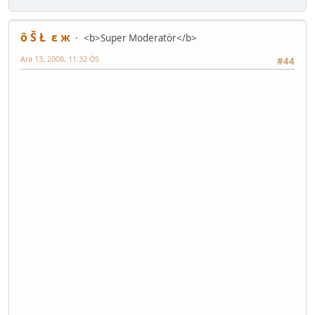
ô Š Ł ε ж
<b>Super Moderatör</b>
Ara 13, 2008, 11:32 ÖS
#44