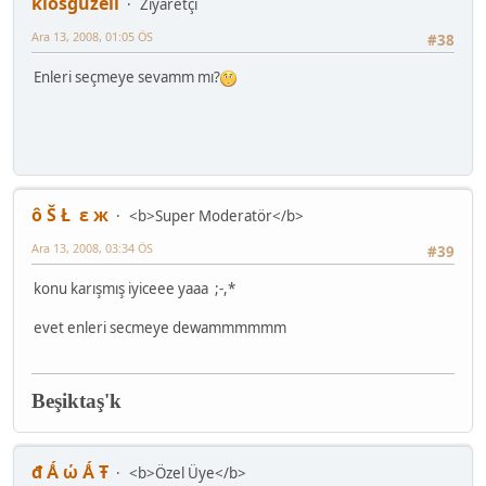
kiosguzeli
Ziyaretçi
Ara 13, 2008, 01:05 ÖS
#38
Enleri seçmeye sevamm mı?
ô Š Ł ε ж
<b>Super Moderatör</b>
Ara 13, 2008, 03:34 ÖS
#39
konu karışmış iyiceee yaaa ;-,*
evet enleri secmeye dewammmmmm
Beşiktaş'k
đ Ǻ ώ Ǻ Ŧ
<b>Özel Üye</b>