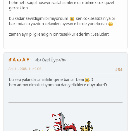
heheheh sagol huseyın vallahı enlere gırebılmek cok guzel
gercekten
bu kadar sevıldıgımı bılmıyordum
sen cok sessızsın ya bı
bakımdan o yuzden cekınılen uyesın e bırde yonetıcısın
zaman ayırıp ılgılendıgın ıcın tesekkur ederim :5saludar:
đ Ǻ ώ Ǻ Ŧ
<b>Özel Üye</b>
Ara 11, 2008, 11:40 ÖS
#34
bu zeo yakında canı skılır gene banlar beni
:D
ben admin olmak istiyom burdan yetkililere duyrulur:D