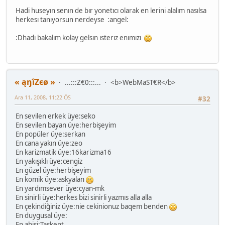
Hadi huseyın senın de bır yonetıcı olarak en lerini alalım nasılsa
herkesı tanıyorsun nerdeyse :angel:
:Dhadı bakalım kolay gelsın ısterız enımızı
« ąŋîZєø »
...:::Z€0:::...
<b>WebMaST€R</b>
Ara 11, 2008, 11:22 ÖS
#32
En sevilen erkek üye:seko
En sevilen bayan üye:herbişeyim
En popüler üye:serkan
En cana yakın üye:zeo
En karizmatik üye:16karizma16
En yakışıklı üye:cengiz
En güzel üye:herbişeyim
En komik üye:askyalan
En yardımsever üye:cyan-mk
En sinirli üye:herkes bizi sinirli yazmıs alla alla
En çekindiğiniz üye:nie cekinionuz baqem benden
En duygusal üye:
En abisi:Taskent