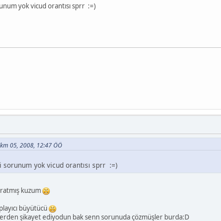
runum yok vicud orantısı sprr :=)
- Ekm 05, 2008, 12:47 ÖÖ
i sorunum yok vicud orantısı sprr :=)
aratmış kuzum
oplayıcı büyütücü
erden şikayet ediyodun bak senn sorunuda çözmüşler burda:D