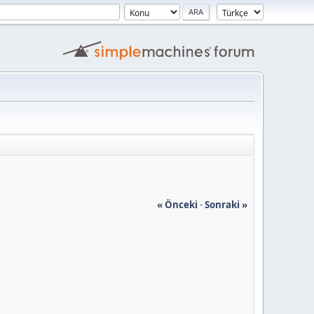
« Önceki
-
Sonraki »