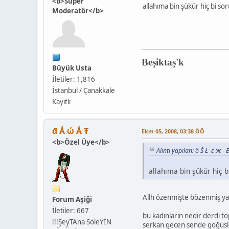
<b>Super
allahıma bin şükür hiç bi so
Moderatör</b>
Beşiktaş'k
Büyük Usta
İletiler: 1,816
İstanbul / Çanakkale
Kayıtlı
đ Ǻ ώ Ǻ Ŧ
Ekm 05, 2008, 03:38 ÖÖ
<b>Özel Üye</b>
Alıntı yapılan: ô Š Ł ε ж 
allahıma bin şükür hiç b
Allh özenmişte bözenmiş y
Forum Aşiği
İletiler: 667
bu kadınların nedir derdi t
!!!ŞeyTAna SöleYİN
serkan gecen sende göğüsl