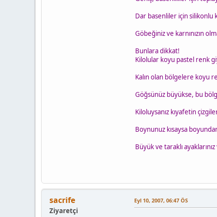
Dar basenliler için silikonlu 
Göbeğiniz ve karnınızın olmas
Bunlara dikkat!
Kilolular koyu pastel renk g
Kalın olan bölgelere koyu r
Göğsünüz büyükse, bu bölgede
Kiloluysanız kıyafetin çizgil
Boynunuz kısaysa boyundan 
Büyük ve taraklı ayaklarınız 
sacrife
Eyl 10, 2007, 06:47 ÖS
Ziyaretçi