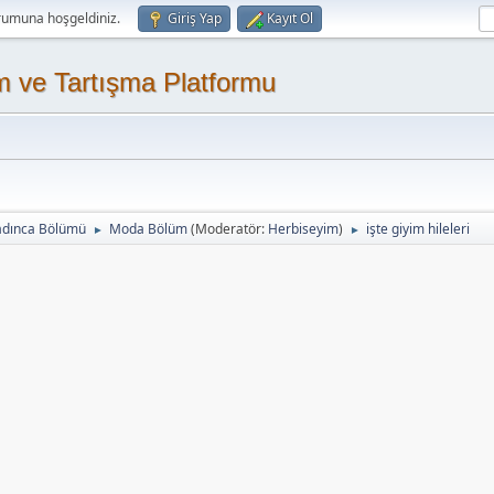
rumuna hoşgeldiniz.
Giriş Yap
Kayıt Ol
m ve Tartışma Platformu
adınca Bölümü
Moda Bölüm
(Moderatör:
Herbiseyim
)
işte giyim hileleri
►
►