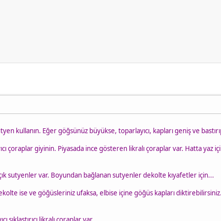
tyen kullanın. Eğer göğsünüz büyükse, toparlayıcı, kapları geniş ve bastırıp s
ıcı çoraplar giyinin. Piyasada ince gösteren likralı çoraplar var. Hatta yaz iç
 açık sutyenler var. Boyundan bağlanan sutyenler dekolte kıyafetler için...
olte ise ve göğüsleriniz ufaksa, elbise içine göğüs kapları diktirebilirsiniz
cı sıklaştırıcı likralı çoraplar var.