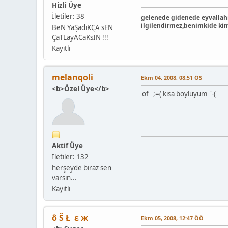
Hizli Üye
İletiler: 38
gelenede gidenede eyvallahı
ilgilendirmez,benimkide kim
BeN YaŞadıKÇA sEN
ÇaTLayACaKsIN !!!
Kayıtlı
melanqoli
Ekm 04, 2008, 08:51 ÖS
<b>Özel Üye</b>
of ;=( kısa boyluyum '-(
Aktif Üye
İletiler: 132
herşeyde biraz sen
varsın...
Kayıtlı
ô Š Ł ε ж
Ekm 05, 2008, 12:47 ÖÖ