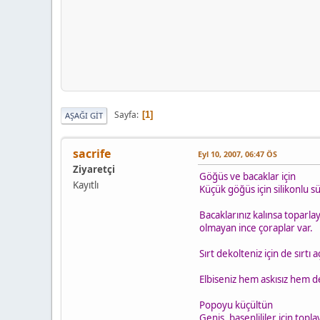
Sayfa
1
AŞAĞI GIT
sacrife
Eyl 10, 2007, 06:47 ÖS
Ziyaretçi
Göğüs ve bacaklar için
Kayıtlı
Küçük göğüs için silikonlu sü
Bacaklarınız kalınsa toparlay
olmayan ince çoraplar var.
Sırt dekolteniz için de sırtı
Elbiseniz hem askısız hem dek
Popoyu küçültün
Geniş, basenlililer için toplayı