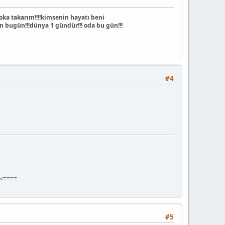
ka takarım!!!!kimsenin hayatı beni
 bugün!!!dünya 1 gündür!!! oda bu gün!!!
#4
.<====
#5