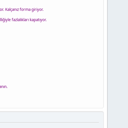
yor. Kalçanız forma giriyor.
ğiyle fazlalıkları kapatıyor.
anın.