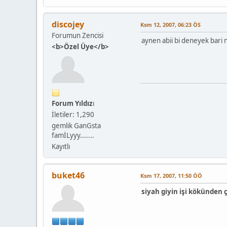
discojey
Ksm 12, 2007, 06:23 ÖS
Forumun Zencisi
aynen abii bi deneyek bari 
<b>Özel Üye</b>
Forum Yıldız
ı
İletiler: 1,290
gemlik GanGsta
famİLyyy.......
Kayıtlı
buket46
Ksm 17, 2007, 11:50 ÖÖ
siyah giyin işi kökünden