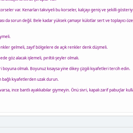
korseler var. Kenarları takviyeli bu korseler, kalçayı geniş ve şekilli gösteri
ı da sorun değil. Bele kadar yüksek çamaşır külotlar sert ve toplayıcı özelli
iymeli.
enkler gelmeli, zayıf bölgelere de açık renkler denk düşmeli.
 göz alacak işlemeli, pırıltılı şeyler olmalı.
eri boyuna olmalı. Boyunuz kısaysa yine dikey çizgili kıyafetleri tercih edin.
bağlı kıyafetlerden uzak durun.
varsa, ince bantlı ayakkabılar giymeyin. Önü sivri, kapalı zarif pabuçlar kull