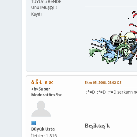
TÜYÜnü BeNDE
UnuTMuşşŞ!!!
Kayıtlı
ô Š Ł ε ж
Ekm 05, 2008, 03:02 ÖS
<b>Super
;*=D ;*=D ;*=D serkann n
Moderatör</b>
Beşiktaş'k
Büyük Usta
İletiler: 1,816