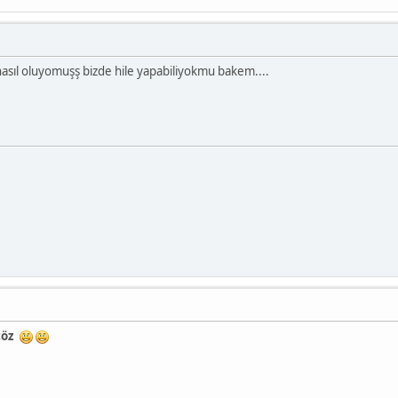
nasıl oluyomuşş bizde hile yapabiliyokmu bakem....
 çöz