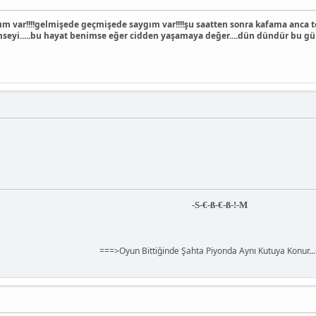
m var!!!!gelmişede geçmişede saygım var!!!!şu saatten sonra kafama anca to
seyi.....bu hayat benimse eğer cidden yaşamaya değer....dün dündür bu gün
-S-€-ß-€-ß-!-M
===>Oyun Bittiğinde Şahta Piyonda Aynı Kutuya Konur..