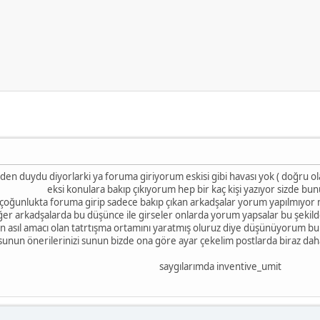
iden duydu diyorlarki ya foruma giriyorum eskisi gibi havası yok ( doğru o
eksi konulara bakıp çıkıyorum hep bir kaç kişi yazıyor sizde bun
 çoğunlukta foruma girip sadece bakıp çıkan arkadşalar yorum yapılmıyor 
iğer arkadşalarda bu düşünce ile girseler onlarda yorum yapsalar bu şekil
ıl amacı olan tatrtışma ortamını yaratmış oluruz diye düşünüyorum bu y
zi sunun önerilerinizi sunun bizde ona göre ayar çekelim postlarda biraz da
saygılarımda inventive_umit