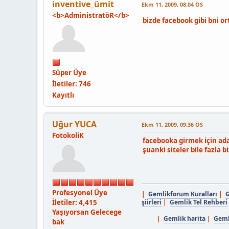
inventive_ümit
Ekm 11, 2009, 08:04 ÖS
<b>AdministratöR</b>
bizde facebook gibi bni 
Süper Üye
İletiler: 746
Kayıtlı
Uğur YUCA
Ekm 11, 2009, 09:36 ÖS
FotokoliK
facebooka girmek için ad
şuanki siteler bile fazla 
Profesyonel Üye
|
Gemlikforum Kuralları
|
G
İletiler: 4,415
şiirleri
|
Gemlik Tel Rehberi
Yaşıyorsan Gelecege
|
Gemlik harita
|
Gemli
bak