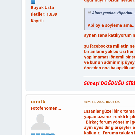
uğur hayırlı olsun nerde i
Büyük Usta
Alıntı yapılan: HiperboL
İletiler: 1,839
Kayıtlı
Abi oyle soyleme ama.. 
aynen sana katılıyorum 
şu facebookta milletin ne
bir anlamı yok burası her
yapılmaması önemli bir s
ve bunun adminmiş üyeym
önceden ona bakıp dikkatl
Güneşi DOĞDUĞU GİBİ, 
ümitk
Ekm 12, 2009, 06:07 ÖS
Fotofenomen...
İnsanlar güzel bir ortam
yapamazsınız renkli kişili
Birkaç forum yönetimi gör
ayın üyesidir gibi şeyler
kalkınır...Foruma takılan