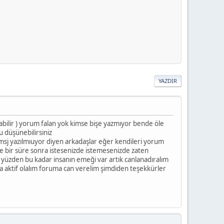
YAZDIR
labilir ) yorum falan yok kimse bişe yazmıyor bende öle
u düşünebilirsiniz
msj yazılmıuyor diyen arkadaşlar eğer kendileri yorum
de bir süre sonra istesenizde istemesenizde zaten
üzden bu kadar insanın emeği var artık canlanadıralım
ha aktif olalım foruma can verelim şimdiden teşekkürler