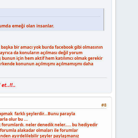
orumda emeği olan insanlar.
i başka bir amacı yok burda facebook gibi olmasının
e ayrıca da konuların açılması değil yorum
 bunun için hem aktif hem katılımcı olmak gerekir
lırkende konunun açılmışmı açılmamışmı daha
t..!!..
#8
yapmak farklı şeylerdir...Bunu parayla
rla olur bu ...
orumlardı. neler denedik neler..... bu hediyedir
forumla alakadar olmaları ile forumlar
inden ayırdelilebilir şeyler paylaşmanız