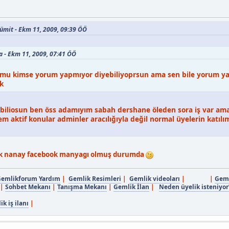
_ümit - Ekm 11, 2009, 09:39 ÖÖ
ca - Ekm 11, 2009, 07:41 ÖÖ
mu kimse yorum yapmıyor diyebiliyoprsun ama sen bile yorum ya
ık
liosun ben öss adamıyım sabah dershane öleden sora iş var ama
 aktif konular adminler aracılığıyla değil normal üyelerin katılı
ik nanay facebook manyagı olmuş durumda
emlikforum Yardım
|
Gemlik Resimleri
|
Gemlik videoları
| |
Geml
|
Sohbet Mekanı
|
Tanışma Mekanı
|
Gemlik İlan
|
Neden üyelik isteniyor
k iş ilanı
|