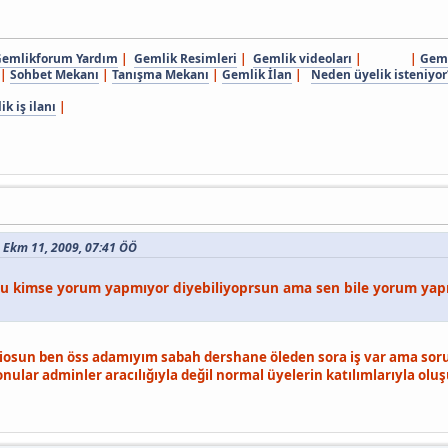
emlikforum Yardım
|
Gemlik Resimleri
|
Gemlik videoları
| |
Geml
|
Sohbet Mekanı
|
Tanışma Mekanı
|
Gemlik İlan
|
Neden üyelik isteniyor
k iş ilanı
|
 - Ekm 11, 2009, 07:41 ÖÖ
 kimse yorum yapmıyor diyebiliyoprsun ama sen bile yorum yapm
osun ben öss adamıyım sabah dershane öleden sora iş var ama soru
ular adminler aracılığıyla değil normal üyelerin katılımlarıyla olu