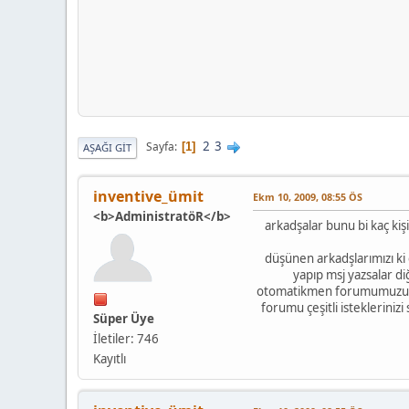
2
3
Sayfa
1
AŞAĞI GIT
inventive_ümit
Ekm 10, 2009, 08:55 ÖS
<b>AdministratöR</b>
arkadşalar bunu bi kaç kiş
düşünen arkadşlarımızı ki
yapıp msj yazsalar d
otomatikmen forumumuzun as
forumu çeşitli isteklerini
Süper Üye
İletiler: 746
Kayıtlı