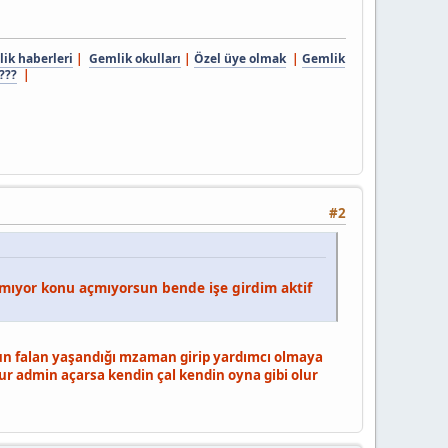
ik haberleri
|
Gemlik okulları
|
Özel üye olmak
|
Gemlik
???
|
#2
ıyor konu açmıyorsun bende işe girdim aktif
n falan yaşandığı mzaman girip yardımcı olmaya
şur admin açarsa kendin çal kendin oyna gibi olur