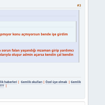
#3
pmıyor konu açmıyorsun bende işe girdim
 sorun falan yaşandığı mzaman girip yardımcı
mlarıyla oluşur admin açarsa kendin çal kendin
ik haberleri
|
Gemlik okulları
|
Özel üye olmak
|
Gemlik
???
|