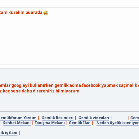
ortam kuralım buarada
amlar googleyi kullanırken gemlik adına facebook yapmak saçmalık o
biz kaç sene daha direreniriz bilmiyorum
emlikforum Yardım
|
Gemlik Resimleri
|
Gemlik videoları
| |
Geml
|
Sohbet Mekanı
|
Tanışma Mekanı
|
Gemlik İlan
|
Neden üyelik isteniyor
k iş ilanı
|