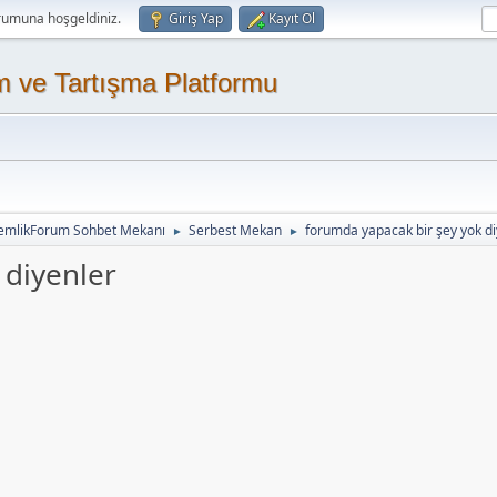
rumuna hoşgeldiniz.
Giriş Yap
Kayıt Ol
m ve Tartışma Platformu
emlikForum Sohbet Mekanı
Serbest Mekan
forumda yapacak bir şey yok di
►
►
 diyenler