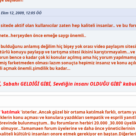
şe başladın?
 - Ekm 12, 2009, 12:05 ÖÖ
sitede aktif olan kullanıcılar zaten hep kaliteli insanlar.. ve bu f
mete..herşeyden önce emeğe saygı önemli..
 bulduğunu anlamış değilim hiç bişey yok orası video paylaşım sites
 türlü konuyu paylaşıp ve tartışma sitesi ikisini karıştırmayalım...v
orun bence o kadar çok ki konular açılmış ama hiç yorum yapılmamış
iş farketmeden olması lazım sonuçta hepimiz insanız ve konu açı
i açmak önemli.şimdilik bu kadar...
Sαbαhı GELDİĞİ GİBİ, Sevdiğin insαnı OLDUĞU GİBİ' kαbul e
a
'katılmak
'isterler..Ancak güzel bir ortama katılmak farklı, ortamı 
klerin konu açması ve konulara yazdıkları sempatik ve esprili yanıtla
evinde bulunmuştum.. Bu forumların herbiri 20.000 _30.000 üyelik f
le olmuyor...Tamamaen forum üyelerine ve daha önce yöneticilerinin 
 kaliteli kültülrü insanları onore etmek gerekiyor en baştan.Diğerler