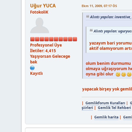
Uğur YUCA
Ekm 11, 2009, 07:17 ÖS
FotokoliK
Alıntı yapılan: inventive
Alıntı yapılan: uguryu
yazayım bari yorumu
Profesyonel Üye
aktif olamıyorum art
İletiler: 4,415
Yaşıyorsan Gelecege
bak
olum benim durmumu bi
olmaya uğraşıyorum hem
Kayıtlı
oyna gibi olur
yapacak birşey yok geml
|
Gemlikforum Kuralları
|
G
şiirleri
|
Gemlik Tel Rehberi
|
Gemlik harita
|
Gemli