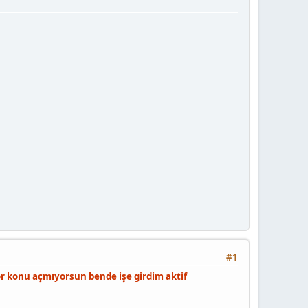
#1
 konu açmıyorsun bende işe girdim aktif