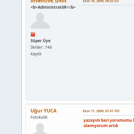
inventive_ümit
Ekm 10, 2009, 08:55 ÖS
<b>AdministratöR</b>
Süper Üye
İletiler: 746
Kayıtlı
Uğur YUCA
Ekm 11, 2009, 07:41 ÖÖ
FotokoliK
yazayım bari yorumumu k
olamıyorum artık