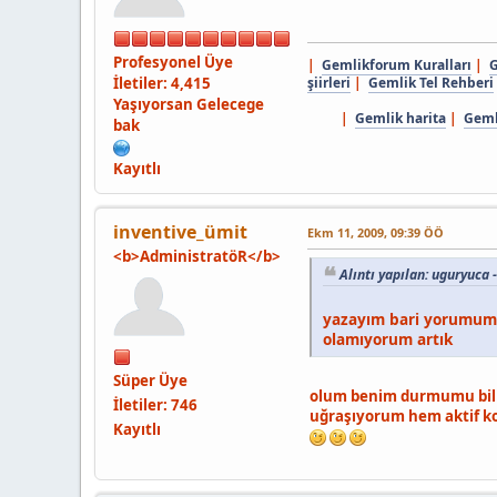
Profesyonel Üye
|
Gemlikforum Kuralları
|
G
İletiler: 4,415
şiirleri
|
Gemlik Tel Rehberi
Yaşıyorsan Gelecege
|
Gemlik harita
|
Gemli
bak
Kayıtlı
inventive_ümit
Ekm 11, 2009, 09:39 ÖÖ
<b>AdministratöR</b>
Alıntı yapılan: uguryuca
yazayım bari yorumumu
olamıyorum artık
Süper Üye
olum benim durmumu bili
İletiler: 746
uğraşıyorum hem aktif kon
Kayıtlı