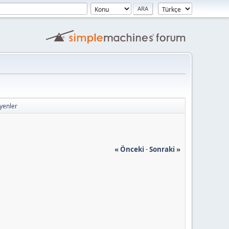
yenler
« Önceki
-
Sonraki »