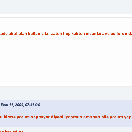
ede aktif olan kullanıcılar zaten hep kaliteli insanlar.. ve bu forumd
 - Ekm 11, 2009, 07:41 ÖÖ
 kimse yorum yapmıyor diyebiliyoprsun ama sen bile yorum yapm