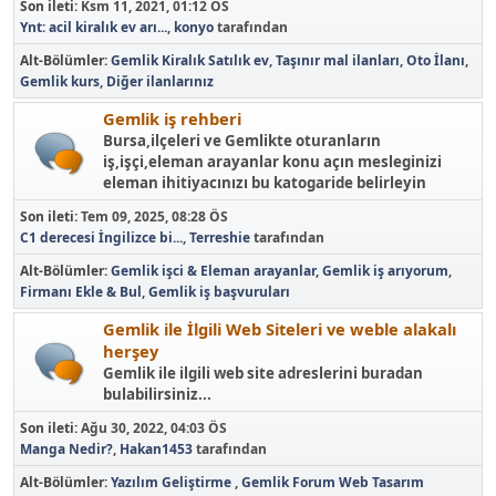
Son ileti:
Ksm 11, 2021, 01:12 ÖS
Ynt: acil kiralık ev arı...
,
konyo
tarafından
Alt-Bölümler
Gemlik Kiralık Satılık ev
Taşınır mal ilanları
Oto İlanı
Gemlik kurs
Diğer ilanlarınız
Gemlik iş rehberi
Bursa,ilçeleri ve Gemlikte oturanların
iş,işçi,eleman arayanlar konu açın mesleginizi
eleman ihitiyacınızı bu katogaride belirleyin
Son ileti:
Tem 09, 2025, 08:28 ÖS
C1 derecesi İngilizce bi...
,
Terreshie
tarafından
Alt-Bölümler
Gemlik işci & Eleman arayanlar
Gemlik iş arıyorum
Firmanı Ekle & Bul
Gemlik iş başvuruları
Gemlik ile İlgili Web Siteleri ve weble alakalı
herşey
Gemlik ile ilgili web site adreslerini buradan
bulabilirsiniz...
Son ileti:
Ağu 30, 2022, 04:03 ÖS
Manga Nedir?
,
Hakan1453
tarafından
Alt-Bölümler
Yazılım Geliştirme
Gemlik Forum Web Tasarım