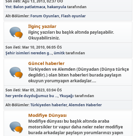
Son ileti:
Ağu 13, 2013, 02:37 ÖÖ
Ynt: Balon patlatmaca
,
hakanyula
tarafından
Alt-Bölümler
Forum Oyunları
Flash oyunlar
İlginç yazılar
ilginç yazıları bu başlık altında paylaşabilir.
Okuyabilirsiniz.
Son ileti:
Mar 10, 2010, 06:05 ÖS
Şehir isimleri nereden g...
,
ümitk
tarafından
Güncel haberler
Türkiyeden ve Alemden (Dünyadan (Dünya türkçe
degildir).) olan biten haberleri burada paylaşın
okuyun yorumyapın arkadaşlar....
Son ileti:
Mar 05, 2023, 03:04 ÖS
her yerde duyduğumuz bu ...
,
Ykuşağı
tarafından
Alt-Bölümler
Türkiyeden haberler
Alemden Haberler
Modifiye Dünyası
Modifiye dünyası bu başlık altında araba
motorsikler tır vapur daha neler neler modifiye
burada arkadaşlar paylaşın yorumlarınızı yapın