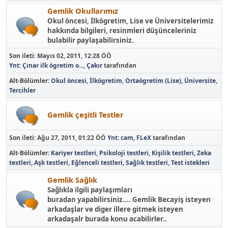
Gemlik Okullarımız
Okul öncesi, İlkögretim, Lise ve Üniversitelerimiz
hakkında bilgileri, resinmleri düşünceleriniz
bulabilir paylaşabilirsiniz.
Son ileti:
Mayıs 02, 2011, 12:28 ÖÖ
Ynt: Çınar ilk ögretim o...
,
Çakır
tarafından
Alt-Bölümler
Okul öncesi
İlkögretim
Ortaögretim (Lise)
Üniversite
Tercihler
Gemlik çeşitli Testler
Son ileti:
Ağu 27, 2011, 01:22 ÖÖ
Ynt: cam
,
FLeX
tarafından
Alt-Bölümler
Kariyer testleri
Psikoloji testleri
Kişilik testleri
Zeka
testleri
Aşk testleri
Eğlenceli testleri
Sağlık testleri
Test istekleri
Gemlik Sağlık
Sağlıkla ilgili paylaşımları
buradan yapabilirsiniz.... Gemlik Becayiş isteyen
arkadaşlar ve diger illere gitmek isteyen
arkadaşalr burada konu acabilirler..