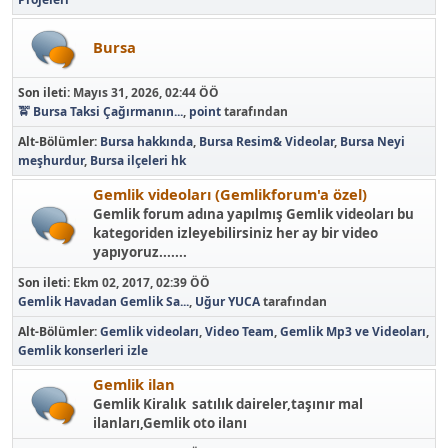
Bursa
Son ileti:
Mayıs 31, 2026, 02:44 ÖÖ
🚖 Bursa Taksi Çağırmanın...
,
point
tarafından
Alt-Bölümler
Bursa hakkında
Bursa Resim& Videolar
Bursa Neyi
meşhurdur
Bursa ilçeleri hk
Gemlik videoları (Gemlikforum'a özel)
Gemlik forum adına yapılmış Gemlik videoları bu
kategoriden izleyebilirsiniz her ay bir video
yapıyoruz.......
Son ileti:
Ekm 02, 2017, 02:39 ÖÖ
Gemlik Havadan Gemlik Sa...
,
Uğur YUCA
tarafından
Alt-Bölümler
Gemlik videoları
Video Team
Gemlik Mp3 ve Videoları
Gemlik konserleri izle
Gemlik ilan
Gemlik Kiralık satılık daireler,taşınır mal
ilanları,Gemlik oto ilanı