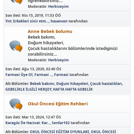
ögrenebilirsiniz...
Moderatör:
Herbiseyim
Son ileti:
Nis 15, 2019, 11:53 ÖÖ
Ynt: Erkekleri sinir etm...
,
hasansen
tarafından
Anne Bebek bolumu
Bebek bakımı,
Doğum hikayeleri,
Çocuk hastalıklarını bölümlerinde istediginizi
sorabilirsiniz...
Moderatör:
Herbiseyim
Son ileti:
Ağu 13, 2020, 02:40 ÖS
Farmasi Üye Ol, Farmasi ...
,
Farmasi
tarafından
Alt-Bölümler
Bebek bakımı
Doğum hikayeleri
Çocuk hastalıkları
GEBELİKLE İLGİLİ HERŞEY
HAFTA HAFTA GEBELİK
Okul Öncesi Eğitim Rehberi
Son ileti:
Mar 13, 2024, 12:47 ÖS
Karagöz İle Hacivat: Kar...
,
Serdar102
tarafından
Alt-Bölümler
OKUL ÖNCESİ EĞİTİM OYUNLARI
OKUL ÖNCESİ