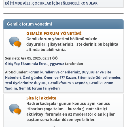
EĞİTİMDE AİLE
ÇOCUKLAR İÇİN EĞLENCELİ KONULAR
Gemlik forum yönetimi
GEMLİK FORUM YÖNETİMİ
Gemlikforum yönetimi bölümümüzde
duyuruları,şikayetleriniz, istekleriniz bu başlıkta
altında bulabilirsiniz.
Son ileti:
Ara 05, 2025, 02:51 ÖÖ
Giriş Yap Ekranında Erro...
,
ygyavuz
tarafından
Alt-Bölümler
Forum kuralları ve önerileriniz
Duyurular ve Site
Haberleri
Özel günler
Öneri ver??? Kazan
Sitemizde Güncellemeler
Yeni üyelerimize duyuru
Gemlikforum 3 Yaşında
Gemlik Forum
Yardım
Gemlik forum faliyetleri
Site içi aktivite
Hadi arkadaşalar günün konusu ayın konusu
itibarları çogaltalım... burada ;) not: site içi
aktiviteyi forumda en az moderatör olan kişiler
baştan sona kadar düzenleye bilirler.