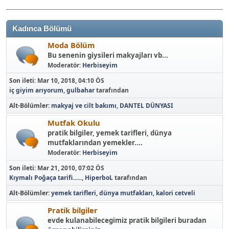
Kadınca Bölümü
Moda Bölüm
Bu senenin giysileri makyajları vb...
Moderatör:
Herbiseyim
Son ileti:
Mar 10, 2018, 04:10 ÖS
iç giyim arıyorum
,
gulbahar
tarafından
Alt-Bölümler
makyaj ve cilt bakımı
DANTEL DÜNYASI
Mutfak Okulu
pratik bilgiler, yemek tarifleri, dünya
mutfaklarından yemekler....
Moderatör:
Herbiseyim
Son ileti:
Mar 21, 2010, 07:02 ÖS
Kıymalı Poğaça tarifi......
,
HiperboL
tarafından
Alt-Bölümler
yemek tarifleri
dünya mutfakları
kalori cetveli
Pratik bilgiler
evde kulanabilecegimiz pratik bilgileri buradan