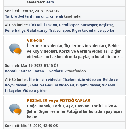
Moderatör:
aero
Son ileti:
Tem 12, 2013, 05:41 ÖS
Türk futbol tarihinin un...
,
ömerali
tarafından
Alt-Bölümler
Türk Milli Takımı
Gemlikspor
Bursaspor
Beşiktaş
Fenerbahçe
Galatasaray
Trabzonspor
Diğer takımlar ve sporlar
Videolar
İllerimizin videolar, İlçelerimizin videoları, Belde
ve Köy videoları, Korku ve Gerilim videoları, Diğer
videoları bu başlım altında paylaşıp bulabilirsiniz...
Son ileti:
Mar 19, 2022, 01:15 ÖS
Kanatlı Karınca - Yazan ...
,
Serdar102
tarafından
Alt-Bölümler
İllerimizin videolar
İlçelerimizin videoları
Belde ve
Köy videoları
Korku ve Gerilim videoları
Diğer videolar
Videolu
hikayeler
Videolu şiirler
RESİMLER veya FOTOĞRAFLAR
Doğa, Bebek, Korku, Aşk, Hayvan, Tarihi, Ülke &
Şehir, Diğer resimler Fotoğraflar buradan paylaşın
bakın
Son ileti:
Nis 15, 2019, 12:19 ÖS