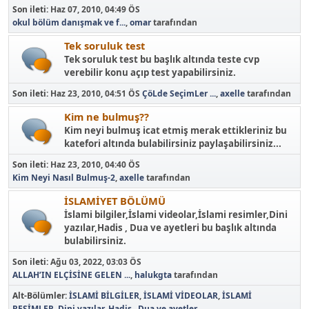
Son ileti:
Haz 07, 2010, 04:49 ÖS
okul bölüm danışmak ve f...
,
omar
tarafından
Tek soruluk test
Tek soruluk test bu başlık altında teste cvp
verebilir konu açıp test yapabilirsiniz.
Son ileti:
Haz 23, 2010, 04:51 ÖS
ÇöLde SeçimLer ...
,
axelle
tarafından
Kim ne bulmuş??
Kim neyi bulmuş icat etmiş merak ettikleriniz bu
katefori altında bulabilirsiniz paylaşabilirsiniz...
Son ileti:
Haz 23, 2010, 04:40 ÖS
Kim Neyi Nasıl Bulmuş-2
,
axelle
tarafından
İSLAMİYET BÖLÜMÜ
İslami bilgiler,İslami videolar,İslami resimler,Dini
yazılar,Hadis , Dua ve ayetleri bu başlık altında
bulabilirsiniz.
Son ileti:
Ağu 03, 2022, 03:03 ÖS
ALLAH’IN ELÇİSİNE GELEN ...
,
halukgta
tarafından
Alt-Bölümler
İSLAMİ BİLGİLER
İSLAMİ VİDEOLAR
İSLAMİ
RESİMLER
Dini yazılar
Hadis , Dua ve ayetler