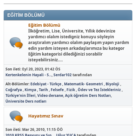
EĞİTİM BÖLÜMÜ
Eğitim Bölümü
İlköğretim, Lise, Üniversite, Yıllık ödevinize
yardımcı olalım istedigniz konuyu söyleyin
araştıralım yardımcı olalım paylaşım yapın yardım
edin yardım isteyen arkadaşlarımıza bu kategor
Eğitim kategorisi dilediğinizi sorabilir
isteyebilirsiniz....
Son ileti:
Eyl 20, 2023, 01:42 ÖS
Kertenkelenin Hayali - S...
,
Serdar102
tarafından
Alt-Bölümler
Edebiyat - Türkçe
Matematik- Geometri
Biyoloji
Coğrafya
Kimya
Tarih
Felsefe
Fizik
Ödev ve Tez İstekleriniz
Türkiye'nin İlleri
Video dersane
Açık öğretim Ders Notları
Üniversite Ders notları
Hayatımız Sınav
Son ileti:
Mar 26, 2010, 11:15 ÖÖ
2010 KPSS Başvuru ve Sın...
,
Uğur YUCA
tarafından