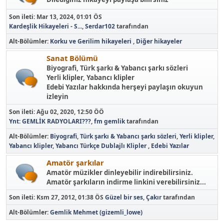
Son ileti:
Mar 13, 2024, 01:01 ÖS
Kardeşlik Hikayeleri - S...
,
Serdar102
tarafından
Alt-Bölümler
Korku ve Gerilim hikayeleri
Diğer hikayeler
Sanat Bölümü
Biyografi, Türk şarkı & Yabancı şarkı sözleri
Yerli klipler, Yabancı klipler
Edebi Yazılar hakkında herşeyi paylaşın okuyun
izleyin
Son ileti:
Ağu 02, 2020, 12:50 ÖÖ
Ynt: GEMLİK RADYOLARI???
,
fm gemlik
tarafından
Alt-Bölümler
Biyografi
Türk şarkı & Yabancı şarkı sözleri
Yerli klipler
Yabancı klipler
Yabancı Türkçe Dublajlı Klipler
Edebi Yazılar
Amatör şarkılar
Amatör müzikler dinleyebilir indirebilirsiniz.
Amatör şarkıların indirme linkini verebilirsiniz...
Son ileti:
Ksm 27, 2012, 01:38 ÖS
Güzel bir ses
,
Çakır
tarafından
Alt-Bölümler
Gemlik Mehmet (gizemli_lowe)