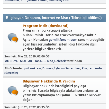
Bilgisayar, Donanım, İnternet ve Msn ( Teknoloji bölümü)
Program indir (dowloand)
Programlar bu kategori altında
bulabilirsiniz..serial ve crack vermek yasaktır.
Açılan Konudan
gemlikforum.com
sorumlu degildir
açan kişi sorumludur.. istenildigi taktirde ilgili
yerlere bilgi verilecektir..
Son ileti:
Mar 22, 2010, 02:06 ÖS
MOBiLYA - MUTFAK - TASAR...
,
Neo_Gelecek
tarafından
Alt-Bölümler
püf noktası
Drivers
İşletim Sistemleri
Program indir
(ücretsiz)
Bilgisayar Hakkında & Yardım
Bilgisayar hakkında istediginizi paylaşa
bilirsiniz,Burada bilgisayla alakalı sorunlarınızı
yazın biz cvplamaya calışalım.... birlikten kuvvet
doğar....
Son ileti:
Şub 23, 2022, 03:35 ÖS