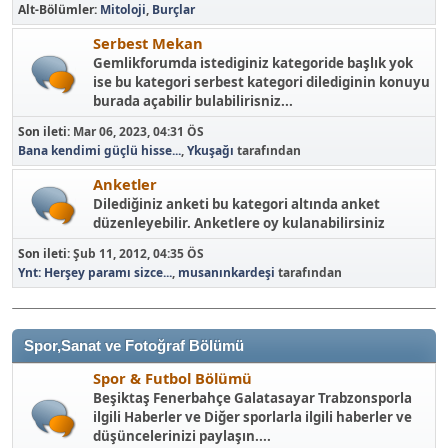
Alt-Bölümler
Mitoloji
Burçlar
Serbest Mekan
Gemlikforumda istediginiz kategoride başlık yok
ise bu kategori serbest kategori dilediginin konuyu
burada açabilir bulabilirisniz...
Son ileti:
Mar 06, 2023, 04:31 ÖS
Bana kendimi güçlü hisse...
,
Ykuşağı
tarafından
Anketler
Dilediğiniz anketi bu kategori altında anket
düzenleyebilir. Anketlere oy kulanabilirsiniz
Son ileti:
Şub 11, 2012, 04:35 ÖS
Ynt: Herşey paramı sizce...
,
musanınkardeşi
tarafından
Spor,Sanat ve Fotoğraf Bölümü
Spor & Futbol Bölümü
Beşiktaş Fenerbahçe Galatasayar Trabzonsporla
ilgili Haberler ve Diğer sporlarla ilgili haberler ve
düşüncelerinizi paylaşın....