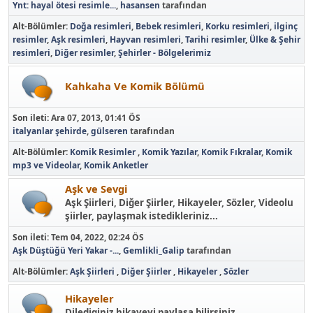
Ynt: hayal ötesi resimle...
,
hasansen
tarafından
Alt-Bölümler
Doğa resimleri
Bebek resimleri
Korku resimleri
ilginç
resimler
Aşk resimleri
Hayvan resimleri
Tarihi resimler
Ülke & Şehir
resimleri
Diğer resimler
Şehirler - Bölgelerimiz
Kahkaha Ve Komik Bölümü
Son ileti:
Ara 07, 2013, 01:41 ÖS
italyanlar şehirde
,
gülseren
tarafından
Alt-Bölümler
Komik Resimler
Komik Yazılar
Komik Fıkralar
Komik
mp3 ve Videolar
Komik Anketler
Aşk ve Sevgi
Aşk Şiirleri, Diğer Şiirler, Hikayeler, Sözler, Videolu
şiirler, paylaşmak istedikleriniz...
Son ileti:
Tem 04, 2022, 02:24 ÖS
Aşk Düştüğü Yeri Yakar -...
,
Gemlikli_Galip
tarafından
Alt-Bölümler
Aşk Şiirleri
Diğer Şiirler
Hikayeler
Sözler
Hikayeler
Dilediginiz hikayeyi paylaşa bilirsiniz