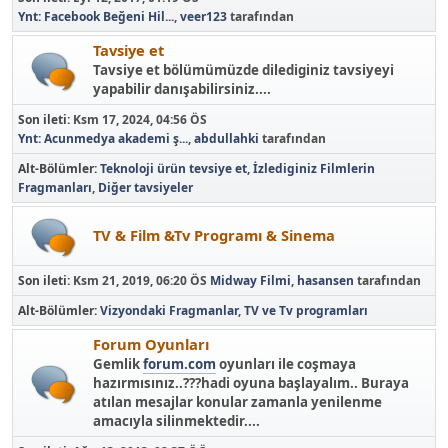
Ynt: Facebook Beğeni Hil...
,
veer123
tarafından
Tavsiye et
Tavsiye et bölümümüzde dilediginiz tavsiyeyi
yapabilir danışabilirsiniz....
Son ileti:
Ksm 17, 2024, 04:56 ÖS
Ynt: Acunmedya akademi ş...
,
abdullahki
tarafından
Alt-Bölümler
Teknoloji ürün tevsiye et
İzlediginiz Filmlerin
Fragmanları
Diğer tavsiyeler
TV & Film &Tv Programı & Sinema
Son ileti:
Ksm 21, 2019, 06:20 ÖS
Midway Filmi
,
hasansen
tarafından
Alt-Bölümler
Vizyondaki Fragmanlar
TV ve Tv programları
Forum Oyunları
Gemlik
forum.com
oyunları ile coşmaya
hazırmısınız..???hadi oyuna başlayalım.. Buraya
atılan mesajlar konular zamanla yenilenme
amacıyla silinmektedir....