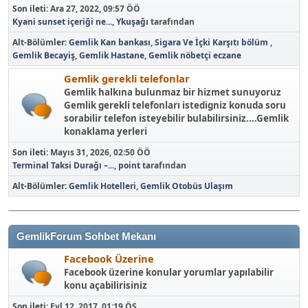
Son ileti:
Ara 27, 2022, 09:57 ÖÖ
Kyani sunset içeriği ne...
,
Ykuşağı
tarafından
Alt-Bölümler
Gemlik Kan bankası
Sigara Ve İçki Karşıtı bölüm
Gemlik Becayiş
Gemlik Hastane
Gemlik nöbetçi eczane
Gemlik gerekli telefonlar
Gemlik halkına bulunmaz bir hizmet sunuyoruz
Gemlik gerekli telefonları istedigniz konuda soru
sorabilir telefon isteyebilir bulabilirsiniz....Gemlik
konaklama yerleri
Son ileti:
Mayıs 31, 2026, 02:50 ÖÖ
Terminal Taksi Durağı –...
,
point
tarafından
Alt-Bölümler
Gemlik Hotelleri
Gemlik Otobüs Ulaşım
GemlikForum Sohbet Mekanı
Facebook Üzerine
Facebook üzerine konular yorumlar yapılabilir
konu açabilirisiniz
Son ileti:
Eyl 12, 2017, 01:19 ÖS