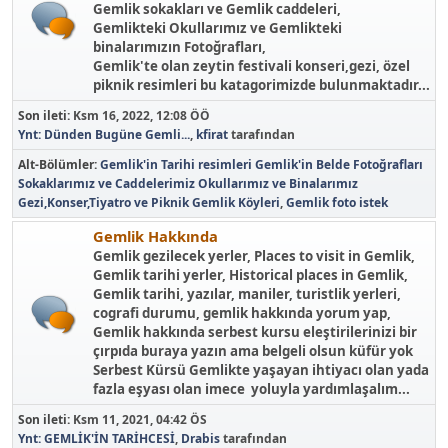
Gemlik sokakları ve Gemlik caddeleri,
Gemlikteki Okullarımız ve Gemlikteki
binalarımızın Fotoğrafları,
Gemlik'te olan zeytin festivali konseri,gezi, özel
piknik resimleri bu katagorimizde bulunmaktadır...
Son ileti:
Ksm 16, 2022, 12:08 ÖÖ
Ynt: Dünden Bugüne Gemli...
,
kfirat
tarafından
Alt-Bölümler
Gemlik'in Tarihi resimleri
Gemlik'in Belde Fotoğrafları
Sokaklarımız ve Caddelerimiz
Okullarımız ve Binalarımız
Gezi,Konser,Tiyatro ve Piknik
Gemlik Köyleri
Gemlik foto istek
Gemlik Hakkında
Gemlik gezilecek yerler, Places to visit in Gemlik,
Gemlik tarihi yerler, Historical places in Gemlik,
Gemlik tarihi, yazılar, maniler, turistlik yerleri,
cografi durumu, gemlik hakkında yorum yap,
Gemlik hakkında serbest kursu eleştirilerinizi bir
çırpıda buraya yazın ama belgeli olsun küfür yok
Serbest Kürsü Gemlikte yaşayan ihtiyacı olan yada
fazla eşyası olan imece yoluyla yardımlaşalım...
Son ileti:
Ksm 11, 2021, 04:42 ÖS
Ynt: GEMLİK'İN TARİHCESİ
,
Drabis
tarafından