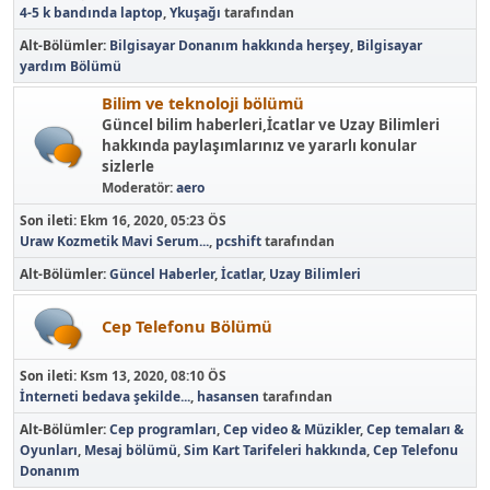
4-5 k bandında laptop
,
Ykuşağı
tarafından
Alt-Bölümler
Bilgisayar Donanım hakkında herşey
Bilgisayar
yardım Bölümü
Bilim ve teknoloji bölümü
Güncel bilim haberleri,İcatlar ve Uzay Bilimleri
hakkında paylaşımlarınız ve yararlı konular
sizlerle
Moderatör:
aero
Son ileti:
Ekm 16, 2020, 05:23 ÖS
Uraw Kozmetik Mavi Serum...
,
pcshift
tarafından
Alt-Bölümler
Güncel Haberler
İcatlar
Uzay Bilimleri
Cep Telefonu Bölümü
Son ileti:
Ksm 13, 2020, 08:10 ÖS
İnterneti bedava şekilde...
,
hasansen
tarafından
Alt-Bölümler
Cep programları
Cep video & Müzikler
Cep temaları &
Oyunları
Mesaj bölümü
Sim Kart Tarifeleri hakkında
Cep Telefonu
Donanım