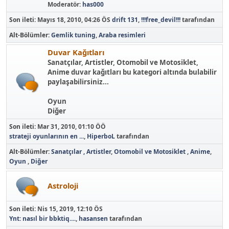
Moderatör:
has000
Son ileti:
Mayıs 18, 2010, 04:26 ÖS
drift 131
,
!!!free_devil!!!
tarafından
Alt-Bölümler
Gemlik tuning
Araba resimleri
Duvar Kağıtları
Sanatçılar, Artistler, Otomobil ve Motosiklet,
Anime duvar kağıtları bu kategori altında bulabilir
paylaşabilirsiniz...
Oyun
Diğer
Son ileti:
Mar 31, 2010, 01:10 ÖÖ
strateji oyunlarının en ...
,
HiperboL
tarafından
Alt-Bölümler
Sanatçılar , Artistler
Otomobil ve Motosiklet
Anime
Oyun
Diğer
Astroloji
Son ileti:
Nis 15, 2019, 12:10 ÖS
Ynt: nasıl bir bbktiq....
,
hasansen
tarafından