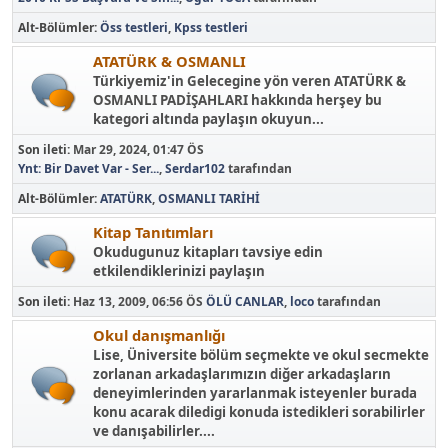
Alt-Bölümler
Öss testleri
Kpss testleri
ATATÜRK & OSMANLI
Türkiyemiz'in Gelecegine yön veren ATATÜRK &
OSMANLI PADİŞAHLARI hakkında herşey bu
kategori altında paylaşın okuyun...
Son ileti:
Mar 29, 2024, 01:47 ÖS
Ynt: Bir Davet Var - Ser...
,
Serdar102
tarafından
Alt-Bölümler
ATATÜRK
OSMANLI TARİHİ
Kitap Tanıtımları
Okudugunuz kitapları tavsiye edin
etkilendiklerinizi paylaşın
Son ileti:
Haz 13, 2009, 06:56 ÖS
ÖLÜ CANLAR
,
loco
tarafından
Okul danışmanlığı
Lise, Üniversite bölüm seçmekte ve okul secmekte
zorlanan arkadaşlarımızın diğer arkadaşların
deneyimlerinden yararlanmak isteyenler burada
konu acarak diledigi konuda istedikleri sorabilirler
ve danışabilirler....