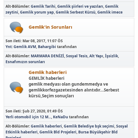
Alt-Bölümler
Gemlik Tarihi
Gemlik şiirleri ve yazıları
Gemlik
zeytini
Gemlik yorum yap
Gemlik Serbest Kürsü
Gemlik imece
Gemlik'in Sorunları
Son ileti:
Mar 08, 2017, 11:07 ÖS
Ynt: Gemlik AVM
,
Bahargibi
tarafından
Alt-Bölümler
MARMARA DENİZİ
Sosyal Tesis
Alt Yapı
İşsizlik
Esnafımızın sorunları
Gemlik haberleri
GEMLİK haberleri
gemlik medyası olan gundemmedya ve
gemlikkorfezgazetesinden alıntıdır...Serbest
kürsü,Seçim sonuçları
Son ileti:
Şub 27, 2020, 01:49 ÖS
Yerli otomobil için 12 M...
,
KeNaDu
tarafından
Alt-Bölümler
Gemlik haberleri
Gemlik Belediye bşk seçimi
Sosyal
Etkinlik haberleri
Gemlik Bld Projeleri
Bursa Büyükşehir Bld
Projeleri