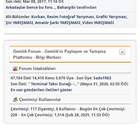
Son ileti:
Mar 08, 2017, 11:16 ÖS
Arkadaşlar bence bu foru...
,
Bahargibi
tarafından
Alt-Bölümler
Kurban
Resim Fotoğraf Yarışması
Grafiti Yarışması
Şiir YARIŞMASI
Amatör Şarkı YARIŞMASI
Video YARIŞMASI
Gemlik Forum - Gemlik'in Paylaşım ve Tartışma
Platformu - Bilgi Merkezi
Forum İstatistikleri
47,104 İleti 14,410 Konu 5,670 Üye - Son Üye:
Sado1963
Son İleti:
"
Terminal Taksi Durağı –...
"
(Mayıs 31, 2026, 02:50 ÖÖ)
En son gönderilen iletileri göster
Çevrimiçi Kullanıcılar
Çevrimiçi:
117 Ziyaretçi, 0 Kullanıcı - Bugün En Çok Çevrimiçi:
220
- En Çok Çevrimiçi: 1,514 (Şub 28, 2025, 11:33 ÖÖ)