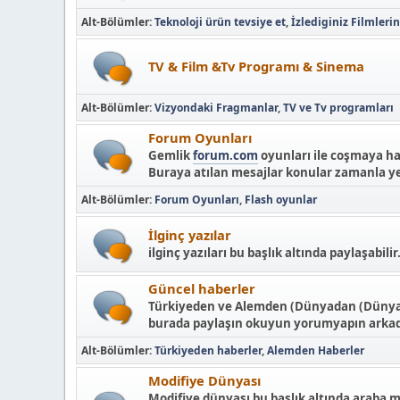
Alt-Bölümler
Teknoloji ürün tevsiye et
İzlediginiz Filmleri
TV & Film &Tv Programı & Sinema
Alt-Bölümler
Vizyondaki Fragmanlar
TV ve Tv programları
Forum Oyunları
Gemlik
forum.com
oyunları ile coşmaya ha
Buraya atılan mesajlar konular zamanla ye
Alt-Bölümler
Forum Oyunları
Flash oyunlar
İlginç yazılar
ilginç yazıları bu başlık altında paylaşabilir
Güncel haberler
Türkiyeden ve Alemden (Dünyadan (Dünya tü
burada paylaşın okuyun yorumyapın arkada
Alt-Bölümler
Türkiyeden haberler
Alemden Haberler
Modifiye Dünyası
Modifiye dünyası bu başlık altında araba m