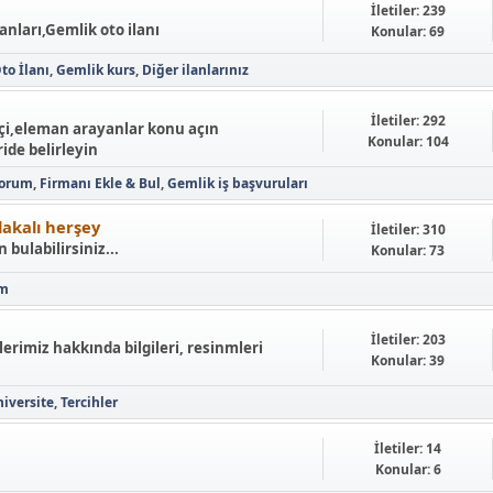
İletiler: 239
lanları,Gemlik oto ilanı
Konular: 69
to İlanı
Gemlik kurs
Diğer ilanlarınız
İletiler: 292
işçi,eleman arayanlar konu açın
Konular: 104
ide belirleyin
yorum
Firmanı Ekle & Bul
Gemlik iş başvuruları
alakalı herşey
İletiler: 310
 bulabilirsiniz...
Konular: 73
ım
İletiler: 203
lerimiz hakkında bilgileri, resinmleri
Konular: 39
iversite
Tercihler
İletiler: 14
Konular: 6