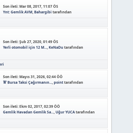
Son ileti:
Mar 08, 2017, 11:07 ÖS
Ynt: Gemlik AVM
,
Bahargibi
tarafından
Son ileti:
Şub 27, 2020, 01:49 ÖS
Yerli otomobil için 12 M...
,
KeNaDu
tarafından
eri
Son ileti:
Mayıs 31, 2026, 02:44 ÖÖ
🚖 Bursa Taksi Çağırmanın...
,
point
tarafından
Son ileti:
Ekm 02, 2017, 02:39 ÖÖ
Gemlik Havadan Gemlik Sa...
,
Uğur YUCA
tarafından