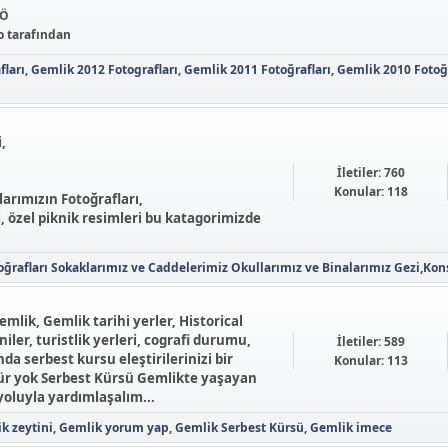
ÖÖ
o
tarafından
fları
Gemlik 2012 Fotografları
Gemlik 2011 Fotoğrafları
Gemlik 2010 Fotoğr
,
İletiler: 760
Konular: 118
arımızın Fotoğrafları,
i, özel piknik resimleri bu katagorimizde
ğrafları
Sokaklarımız ve Caddelerimiz
Okullarımız ve Binalarımız
Gezi,Kons
emlik, Gemlik tarihi yerler, Historical
niler, turistlik yerleri, cografi durumu,
İletiler: 589
 serbest kursu eleştirilerinizi bir
Konular: 113
für yok Serbest Kürsü Gemlikte yaşayan
yoluyla yardımlaşalım...
k zeytini
Gemlik yorum yap
Gemlik Serbest Kürsü
Gemlik imece