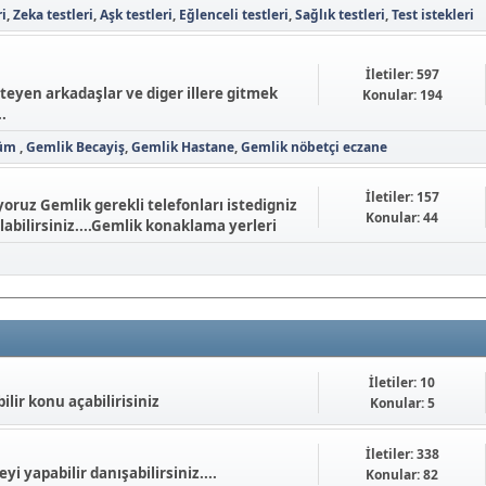
ri
Zeka testleri
Aşk testleri
Eğlenceli testleri
Sağlık testleri
Test istekleri
İletiler: 597
steyen arkadaşlar ve diger illere gitmek
Konular: 194
.
lüm
Gemlik Becayiş
Gemlik Hastane
Gemlik nöbetçi eczane
İletiler: 157
ruz Gemlik gerekli telefonları istedigniz
Konular: 44
labilirsiniz....Gemlik konaklama yerleri
İletiler: 10
lir konu açabilirisiniz
Konular: 5
İletiler: 338
i yapabilir danışabilirsiniz....
Konular: 82