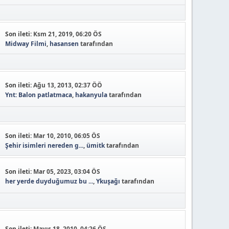
Son ileti:
Ksm 21, 2019, 06:20 ÖS
Midway Filmi
,
hasansen
tarafından
Son ileti:
Ağu 13, 2013, 02:37 ÖÖ
Ynt: Balon patlatmaca
,
hakanyula
tarafından
Son ileti:
Mar 10, 2010, 06:05 ÖS
Şehir isimleri nereden g...
,
ümitk
tarafından
Son ileti:
Mar 05, 2023, 03:04 ÖS
her yerde duyduğumuz bu ...
,
Ykuşağı
tarafından
Son ileti:
Mayıs 18, 2010, 04:26 ÖS