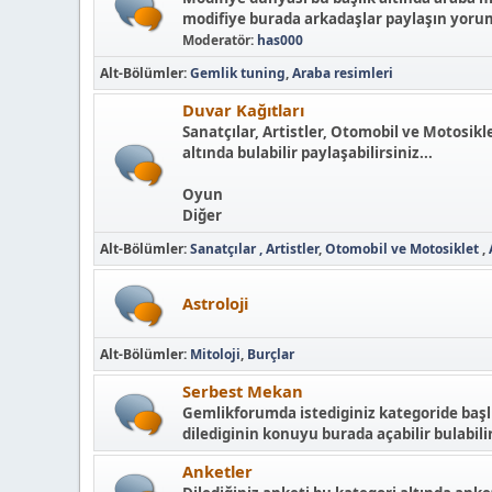
modifiye burada arkadaşlar paylaşın yorum
Moderatör:
has000
Alt-Bölümler
Gemlik tuning
Araba resimleri
Duvar Kağıtları
Sanatçılar, Artistler, Otomobil ve Motosikl
altında bulabilir paylaşabilirsiniz...
Oyun
Diğer
Alt-Bölümler
Sanatçılar , Artistler
Otomobil ve Motosiklet
Astroloji
Alt-Bölümler
Mitoloji
Burçlar
Serbest Mekan
Gemlikforumda istediginiz kategoride başlı
dilediginin konuyu burada açabilir bulabilir
Anketler