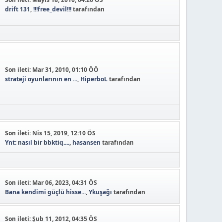
drift 131
,
!!!free_devil!!!
tarafından
Son ileti:
Mar 31, 2010, 01:10 ÖÖ
strateji oyunlarının en ...
,
HiperboL
tarafından
Son ileti:
Nis 15, 2019, 12:10 ÖS
Ynt: nasıl bir bbktiq....
,
hasansen
tarafından
Son ileti:
Mar 06, 2023, 04:31 ÖS
Bana kendimi güçlü hisse...
,
Ykuşağı
tarafından
Son ileti:
Şub 11, 2012, 04:35 ÖS