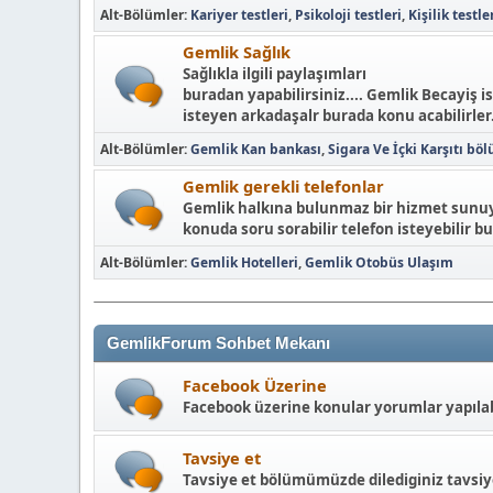
Alt-Bölümler
Kariyer testleri
Psikoloji testleri
Kişilik testle
Gemlik Sağlık
Sağlıkla ilgili paylaşımları
buradan yapabilirsiniz.... Gemlik Becayiş i
isteyen arkadaşalr burada konu acabilirler.
Alt-Bölümler
Gemlik Kan bankası
Sigara Ve İçki Karşıtı bö
Gemlik gerekli telefonlar
Gemlik halkına bulunmaz bir hizmet sunuyo
konuda soru sorabilir telefon isteyebilir bu
Alt-Bölümler
Gemlik Hotelleri
Gemlik Otobüs Ulaşım
GemlikForum Sohbet Mekanı
Facebook Üzerine
Facebook üzerine konular yorumlar yapılabi
Tavsiye et
Tavsiye et bölümümüzde dilediginiz tavsiyey