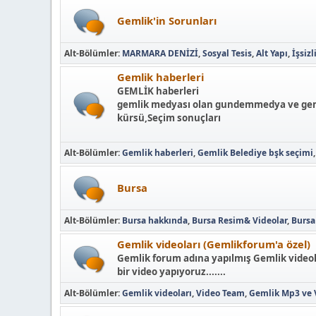
Gemlik'in Sorunları
Alt-Bölümler
MARMARA DENİZİ
Sosyal Tesis
Alt Yapı
İşsizl
Gemlik haberleri
GEMLİK haberleri
gemlik medyası olan gundemmedya ve gemli
kürsü,Seçim sonuçları
Alt-Bölümler
Gemlik haberleri
Gemlik Belediye bşk seçimi
Bursa
Alt-Bölümler
Bursa hakkında
Bursa Resim& Videolar
Bursa
Gemlik videoları (Gemlikforum'a özel)
Gemlik forum adına yapılmış Gemlik videola
bir video yapıyoruz.......
Alt-Bölümler
Gemlik videoları
Video Team
Gemlik Mp3 ve 