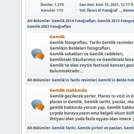
İletiler: 1,379
Son ileti:
Ksm 10, 2021, 12:17 
Konular: 173
Ynt: İkinci El Fotoğraf ...
,
deme
Alt-Bölümler
Gemlik 2014 Fotoğrafları
Gemlik 2013 Fotogra
Gemlik 2007 Fotoğrafları
Gemlik
Gemlik fotografları, Tarihi Gemlik resimleri
Gemlikin Beldeleri fotografları,
Gemlik sokakları ve Gemlik caddeleri,
Gemlikteki Okullarımız ve Gemlikteki binal
Gemlik'te olan zeytin festivali konseri,gez
bulunmaktadır...
Alt-Bölümler
Gemlik'in Tarihi resimleri
Gemlik'in Belde Foto
Gemlik Hakkında
Gemlik gezilecek yerler, Places to visit in G
places in Gemlik, Gemlik tarihi, yazılar, ma
gemlik hakkında yorum yap, Gemlik hakkında
çırpıda buraya yazın ama belgeli olsun kü
ihtiyacı olan yada fazla eşyası olan imece 
Alt-Bölümler
Gemlik Tarihi
Gemlik şiirleri ve yazıları
Gemli