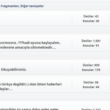
n Fragmanları
Diğer tavsiyeler
İletiler: 43
Konular: 20
İletiler: 1,581
zırmısınız..???hadi oyuna başlayalım..
Konular: 91
nilenme amacıyla silinmektedir....
İletiler: 959
. Okuyabilirsiniz.
Konular: 178
İletiler: 96
rkçe degildir).) olan biten haberleri
Konular: 44
şlar....
otorsikler tır vapur daha neler neler
İletiler: 1,242