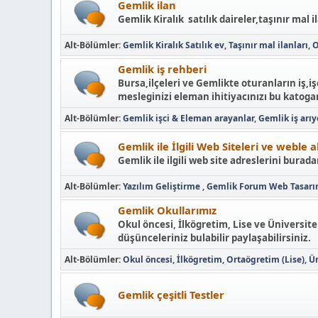
Gemlik ilan
Gemlik Kiralık satılık daireler,taşınır mal i
Alt-Bölümler
Gemlik Kiralık Satılık ev
Taşınır mal ilanları
O
Gemlik iş rehberi
Bursa,ilçeleri ve Gemlikte oturanların iş,
mesleginizi eleman ihitiyacınızı bu katogar
Alt-Bölümler
Gemlik işci & Eleman arayanlar
Gemlik iş arı
Gemlik ile İlgili Web Siteleri ve weble 
Gemlik ile ilgili web site adreslerini buradan
Alt-Bölümler
Yazılım Geliştirme
Gemlik Forum Web Tasar
Gemlik Okullarımız
Okul öncesi, İlkögretim, Lise ve Üniversite
düşünceleriniz bulabilir paylaşabilirsiniz.
Alt-Bölümler
Okul öncesi
İlkögretim
Ortaögretim (Lise)
Ün
Gemlik çeşitli Testler