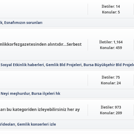
İletiler: 14
Konular: 5
ik
Esnafımızın sorunları
İletiler: 1,164
kkorfezgazetesinden alıntıdır...Serbest
Konular: 459
Sosyal Etkinlik haberleri
Gemlik Bld Projeleri
Bursa Büyükşehir Bld Projel
İletiler: 75
Konular: 24
 Neyi meşhurdur
Bursa ilçeleri hk
İletiler: 973
rı bu kategoriden izleyebilirsiniz her ay
Konular: 209
Videoları
Gemlik konserleri izle