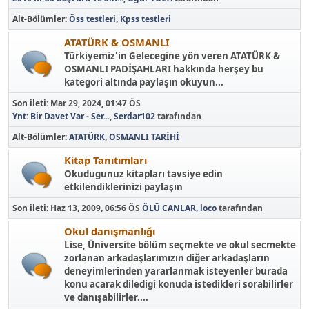
Alt-Bölümler
Öss testleri
Kpss testleri
ATATÜRK & OSMANLI
Türkiyemiz'in Gelecegine yön veren ATATÜRK &
OSMANLI PADİŞAHLARI hakkında herşey bu
kategori altında paylaşın okuyun...
Son ileti:
Mar 29, 2024, 01:47 ÖS
Ynt: Bir Davet Var - Ser...
,
Serdar102
tarafından
Alt-Bölümler
ATATÜRK
OSMANLI TARİHİ
Kitap Tanıtımları
Okudugunuz kitapları tavsiye edin
etkilendiklerinizi paylaşın
Son ileti:
Haz 13, 2009, 06:56 ÖS
ÖLÜ CANLAR
,
loco
tarafından
Okul danışmanlığı
Lise, Üniversite bölüm seçmekte ve okul secmekte
zorlanan arkadaşlarımızın diğer arkadaşların
deneyimlerinden yararlanmak isteyenler burada
konu acarak diledigi konuda istedikleri sorabilirler
ve danışabilirler....