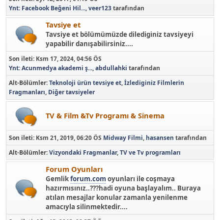
Ynt: Facebook Beğeni Hil...
,
veer123
tarafından
Tavsiye et
Tavsiye et bölümümüzde dilediginiz tavsiyeyi
yapabilir danışabilirsiniz....
Son ileti:
Ksm 17, 2024, 04:56 ÖS
Ynt: Acunmedya akademi ş...
,
abdullahki
tarafından
Alt-Bölümler
Teknoloji ürün tevsiye et
İzlediginiz Filmlerin
Fragmanları
Diğer tavsiyeler
TV & Film &Tv Programı & Sinema
Son ileti:
Ksm 21, 2019, 06:20 ÖS
Midway Filmi
,
hasansen
tarafından
Alt-Bölümler
Vizyondaki Fragmanlar
TV ve Tv programları
Forum Oyunları
Gemlik
forum.com
oyunları ile coşmaya
hazırmısınız..???hadi oyuna başlayalım.. Buraya
atılan mesajlar konular zamanla yenilenme
amacıyla silinmektedir....