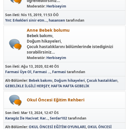
ögrenebilirsiniz...
Moderatör:
Herbiseyim
Son ileti:
Nis 15, 2019, 11:53 ÖÖ
Ynt: Erkekleri sinir etm...
,
hasansen
tarafından
Anne Bebek bolumu
Bebek bakımı,
Doğum hikayeleri,
Çocuk hastalıklarını bölümlerinde istediginizi
sorabilirsiniz...
Moderatör:
Herbiseyim
Son ileti:
Ağu 13, 2020, 02:40 ÖS
Farmasi Üye Ol, Farmasi ...
,
Farmasi
tarafından
Alt-Bölümler
Bebek bakımı
Doğum hikayeleri
Çocuk hastalıkları
GEBELİKLE İLGİLİ HERŞEY
HAFTA HAFTA GEBELİK
Okul Öncesi Eğitim Rehberi
Son ileti:
Mar 13, 2024, 12:47 ÖS
Karagöz İle Hacivat: Kar...
,
Serdar102
tarafından
Alt-Bölümler
OKUL ÖNCESİ EĞİTİM OYUNLARI
OKUL ÖNCESİ