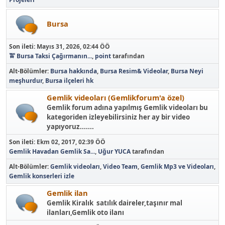
Bursa
Son ileti:
Mayıs 31, 2026, 02:44 ÖÖ
🚖 Bursa Taksi Çağırmanın...
,
point
tarafından
Alt-Bölümler
Bursa hakkında
Bursa Resim& Videolar
Bursa Neyi
meşhurdur
Bursa ilçeleri hk
Gemlik videoları (Gemlikforum'a özel)
Gemlik forum adına yapılmış Gemlik videoları bu
kategoriden izleyebilirsiniz her ay bir video
yapıyoruz.......
Son ileti:
Ekm 02, 2017, 02:39 ÖÖ
Gemlik Havadan Gemlik Sa...
,
Uğur YUCA
tarafından
Alt-Bölümler
Gemlik videoları
Video Team
Gemlik Mp3 ve Videoları
Gemlik konserleri izle
Gemlik ilan
Gemlik Kiralık satılık daireler,taşınır mal
ilanları,Gemlik oto ilanı