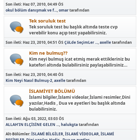
Son ileti:
Haz 07, 2010, 04:49 ÖS
okul bölüm danışmak ve f...
,
omar
tarafından
Tek soruluk test
Tek soruluk test bu başlık altında teste cvp
verebilir konu açıp test yapabilirsiniz.
Son ileti:
Haz 23, 2010, 04:51 ÖS
ÇöLde SeçimLer ...
,
axelle
tarafından
Kim ne bulmuş??
Kim neyi bulmuş icat etmiş merak ettikleriniz bu
katefori altında bulabilirsiniz paylaşabilirsiniz...
Son ileti:
Haz 23, 2010, 04:40 ÖS
Kim Neyi Nasıl Bulmuş-2
,
axelle
tarafından
İSLAMİYET BÖLÜMÜ
İslami bilgiler,İslami videolar,İslami resimler,Dini
yazılar,Hadis , Dua ve ayetleri bu başlık altında
bulabilirsiniz.
Son ileti:
Ağu 03, 2022, 03:03 ÖS
ALLAH’IN ELÇİSİNE GELEN ...
,
halukgta
tarafından
Alt-Bölümler
İSLAMİ BİLGİLER
İSLAMİ VİDEOLAR
İSLAMİ
RESİMLER
Dini yazılar
Hadis , Dua ve ayetler