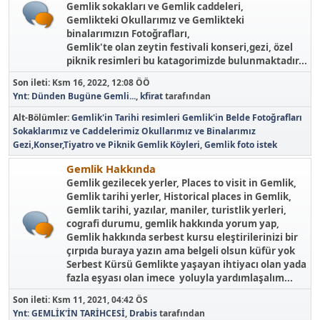
Gemlik sokakları ve Gemlik caddeleri,
Gemlikteki Okullarımız ve Gemlikteki
binalarımızın Fotoğrafları,
Gemlik'te olan zeytin festivali konseri,gezi, özel
piknik resimleri bu katagorimizde bulunmaktadır...
Son ileti:
Ksm 16, 2022, 12:08 ÖÖ
Ynt: Dünden Bugüne Gemli...
,
kfirat
tarafından
Alt-Bölümler
Gemlik'in Tarihi resimleri
Gemlik'in Belde Fotoğrafları
Sokaklarımız ve Caddelerimiz
Okullarımız ve Binalarımız
Gezi,Konser,Tiyatro ve Piknik
Gemlik Köyleri
Gemlik foto istek
Gemlik Hakkında
Gemlik gezilecek yerler, Places to visit in Gemlik,
Gemlik tarihi yerler, Historical places in Gemlik,
Gemlik tarihi, yazılar, maniler, turistlik yerleri,
cografi durumu, gemlik hakkında yorum yap,
Gemlik hakkında serbest kursu eleştirilerinizi bir
çırpıda buraya yazın ama belgeli olsun küfür yok
Serbest Kürsü Gemlikte yaşayan ihtiyacı olan yada
fazla eşyası olan imece yoluyla yardımlaşalım...
Son ileti:
Ksm 11, 2021, 04:42 ÖS
Ynt: GEMLİK'İN TARİHCESİ
,
Drabis
tarafından