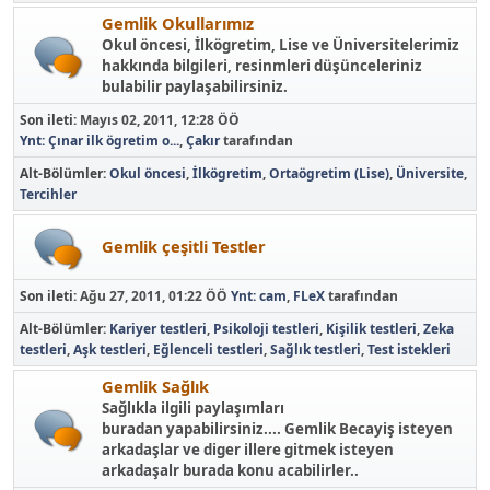
Gemlik Okullarımız
Okul öncesi, İlkögretim, Lise ve Üniversitelerimiz
hakkında bilgileri, resinmleri düşünceleriniz
bulabilir paylaşabilirsiniz.
Son ileti:
Mayıs 02, 2011, 12:28 ÖÖ
Ynt: Çınar ilk ögretim o...
,
Çakır
tarafından
Alt-Bölümler
Okul öncesi
İlkögretim
Ortaögretim (Lise)
Üniversite
Tercihler
Gemlik çeşitli Testler
Son ileti:
Ağu 27, 2011, 01:22 ÖÖ
Ynt: cam
,
FLeX
tarafından
Alt-Bölümler
Kariyer testleri
Psikoloji testleri
Kişilik testleri
Zeka
testleri
Aşk testleri
Eğlenceli testleri
Sağlık testleri
Test istekleri
Gemlik Sağlık
Sağlıkla ilgili paylaşımları
buradan yapabilirsiniz.... Gemlik Becayiş isteyen
arkadaşlar ve diger illere gitmek isteyen
arkadaşalr burada konu acabilirler..