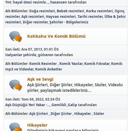
Ynt: hayal ötesi resimle...
,
hasansen
tarafından
Alt-Bölümler
Doğa resimleri
Bebek resimleri
Korku resimleri
ilginç
resimler
Aşk resimleri
Hayvan resimleri
Tarihi resimler
Ülke & Şehir
resimleri
Diğer resimler
Şehirler - Bölgelerimiz
Kahkaha Ve Komik Bölümü
Son ileti:
Ara 07, 2013, 01:41 ÖS
italyanlar şehirde
,
gülseren
tarafından
Alt-Bölümler
Komik Resimler
Komik Yazılar
Komik Fıkralar
Komik
mp3 ve Videolar
Komik Anketler
Aşk ve Sevgi
Aşk Şiirleri, Diğer Şiirler, Hikayeler, Sözler, Videolu
şiirler, paylaşmak istedikleriniz...
Son ileti:
Tem 04, 2022, 02:24 ÖS
Aşk Düştüğü Yeri Yakar -...
,
Gemlikli_Galip
tarafından
Alt-Bölümler
Aşk Şiirleri
Diğer Şiirler
Hikayeler
Sözler
Hikayeler
Dilediginiz hikayeyi paylaşa bilirsiniz