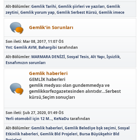
Alt-Bölümler
Gemlik Tarihi
Gemlik şiirleri ve yazıları
Gemlik
zeytini
Gemlik yorum yap
Gemlik Serbest Kürsü
Gemlik imece
Gemlik'in Sorunları
Son ileti:
Mar 08, 2017, 11:07 ÖS
Ynt: Gemlik AVM
,
Bahargibi
tarafından
Alt-Bölümler
MARMARA DENİZİ
Sosyal Tesis
Alt Yapı
İşsizlik
Esnafımızın sorunları
Gemlik haberleri
GEMLİK haberleri
gemlik medyası olan gundemmedya ve
gemlikkorfezgazetesinden alıntıdır...Serbest
kürsü,Seçim sonuçları
Son ileti:
Şub 27, 2020, 01:49 ÖS
Yerli otomobil için 12 M...
,
KeNaDu
tarafından
Alt-Bölümler
Gemlik haberleri
Gemlik Belediye bşk seçimi
Sosyal
Etkinlik haberleri
Gemlik Bld Projeleri
Bursa Büyükşehir Bld
Projeleri