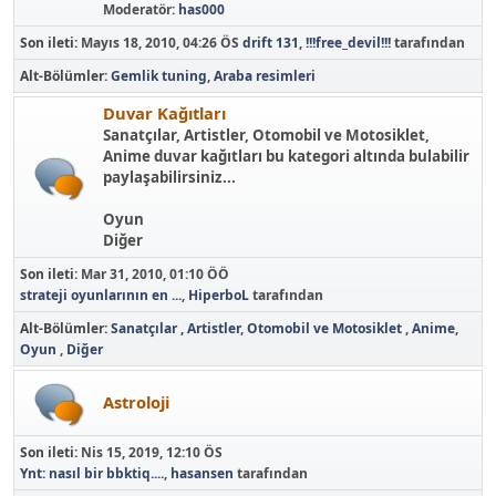
Moderatör:
has000
Son ileti:
Mayıs 18, 2010, 04:26 ÖS
drift 131
,
!!!free_devil!!!
tarafından
Alt-Bölümler
Gemlik tuning
Araba resimleri
Duvar Kağıtları
Sanatçılar, Artistler, Otomobil ve Motosiklet,
Anime duvar kağıtları bu kategori altında bulabilir
paylaşabilirsiniz...
Oyun
Diğer
Son ileti:
Mar 31, 2010, 01:10 ÖÖ
strateji oyunlarının en ...
,
HiperboL
tarafından
Alt-Bölümler
Sanatçılar , Artistler
Otomobil ve Motosiklet
Anime
Oyun
Diğer
Astroloji
Son ileti:
Nis 15, 2019, 12:10 ÖS
Ynt: nasıl bir bbktiq....
,
hasansen
tarafından