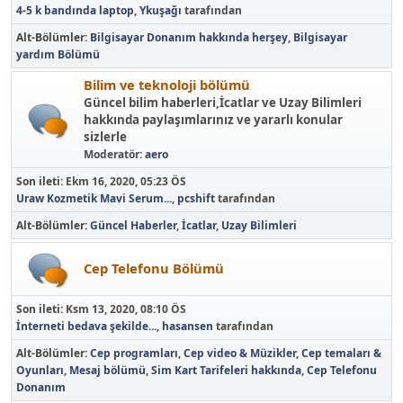
4-5 k bandında laptop
,
Ykuşağı
tarafından
Alt-Bölümler
Bilgisayar Donanım hakkında herşey
Bilgisayar
yardım Bölümü
Bilim ve teknoloji bölümü
Güncel bilim haberleri,İcatlar ve Uzay Bilimleri
hakkında paylaşımlarınız ve yararlı konular
sizlerle
Moderatör:
aero
Son ileti:
Ekm 16, 2020, 05:23 ÖS
Uraw Kozmetik Mavi Serum...
,
pcshift
tarafından
Alt-Bölümler
Güncel Haberler
İcatlar
Uzay Bilimleri
Cep Telefonu Bölümü
Son ileti:
Ksm 13, 2020, 08:10 ÖS
İnterneti bedava şekilde...
,
hasansen
tarafından
Alt-Bölümler
Cep programları
Cep video & Müzikler
Cep temaları &
Oyunları
Mesaj bölümü
Sim Kart Tarifeleri hakkında
Cep Telefonu
Donanım