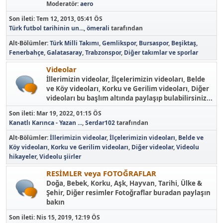
Moderatör:
aero
Son ileti:
Tem 12, 2013, 05:41 ÖS
Türk futbol tarihinin un...
,
ömerali
tarafından
Alt-Bölümler
Türk Milli Takımı
Gemlikspor
Bursaspor
Beşiktaş
Fenerbahçe
Galatasaray
Trabzonspor
Diğer takımlar ve sporlar
Videolar
İllerimizin videolar, İlçelerimizin videoları, Belde
ve Köy videoları, Korku ve Gerilim videoları, Diğer
videoları bu başlım altında paylaşıp bulabilirsiniz...
Son ileti:
Mar 19, 2022, 01:15 ÖS
Kanatlı Karınca - Yazan ...
,
Serdar102
tarafından
Alt-Bölümler
İllerimizin videolar
İlçelerimizin videoları
Belde ve
Köy videoları
Korku ve Gerilim videoları
Diğer videolar
Videolu
hikayeler
Videolu şiirler
RESİMLER veya FOTOĞRAFLAR
Doğa, Bebek, Korku, Aşk, Hayvan, Tarihi, Ülke &
Şehir, Diğer resimler Fotoğraflar buradan paylaşın
bakın
Son ileti:
Nis 15, 2019, 12:19 ÖS