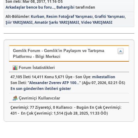
Son ileti:
Mar 08, 2017, 11:16 ÖS
Arkadaşlar bence bu foru...
,
Bahargibi
tarafından
Alt-Bölümler
Kurban
Resim Fotoğraf Yarışması
Grafiti Yarışması
Şiir YARIŞMASI
Amatör Şarkı YARIŞMASI
Video YARIŞMASI
Gemlik Forum - Gemlik'in Paylaşım ve Tartışma
Platformu - Bilgi Merkezi
Forum İstatistikleri
47,105 İleti 14,411 Konu 5,671 Üye - Son Üye:
mikestallion
Son İleti:
"
Alexander Zverev ATP 100...
"
(Ağu 07, 2026, 02:21 ÖS)
En son gönderilen iletileri göster
Çevrimiçi Kullanıcılar
Çevrimiçi:
77 Ziyaretçi, 0 Kullanıcı - Bugün En Çok Çevrimiçi:
431
- En Çok Çevrimiçi: 1,514 (Şub 28, 2025, 11:33 ÖÖ)