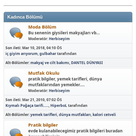
Kadınca Bölümü
Moda Bölüm
Bu senenin giysileri makyajları vb...
Moderatör:
Herbiseyim
Son ileti:
Mar 10, 2018, 04:10 ÖS
iç giyim arıyorum
,
gulbahar
tarafından
Alt-Bölümler
makyaj ve cilt bakımı
DANTEL DÜNYASI
Mutfak Okulu
pratik bilgiler, yemek tarifleri, dünya
mutfaklarından yemekler....
Moderatör:
Herbiseyim
Son ileti:
Mar 21, 2010, 07:02 ÖS
Kıymalı Poğaça tarifi......
,
HiperboL
tarafından
Alt-Bölümler
yemek tarifleri
dünya mutfakları
kalori cetveli
Pratik bilgiler
evde kulanabilecegimiz pratik bilgileri buradan