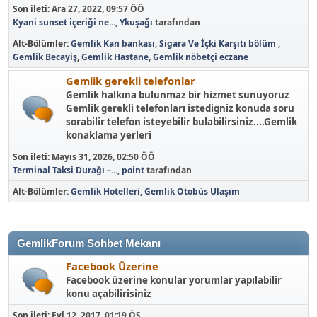
Son ileti:
Ara 27, 2022, 09:57 ÖÖ
Kyani sunset içeriği ne...
,
Ykuşağı
tarafından
Alt-Bölümler
Gemlik Kan bankası
Sigara Ve İçki Karşıtı bölüm
Gemlik Becayiş
Gemlik Hastane
Gemlik nöbetçi eczane
Gemlik gerekli telefonlar
Gemlik halkına bulunmaz bir hizmet sunuyoruz
Gemlik gerekli telefonları istedigniz konuda soru
sorabilir telefon isteyebilir bulabilirsiniz....Gemlik
konaklama yerleri
Son ileti:
Mayıs 31, 2026, 02:50 ÖÖ
Terminal Taksi Durağı –...
,
point
tarafından
Alt-Bölümler
Gemlik Hotelleri
Gemlik Otobüs Ulaşım
GemlikForum Sohbet Mekanı
Facebook Üzerine
Facebook üzerine konular yorumlar yapılabilir
konu açabilirisiniz
Son ileti:
Eyl 12, 2017, 01:19 ÖS