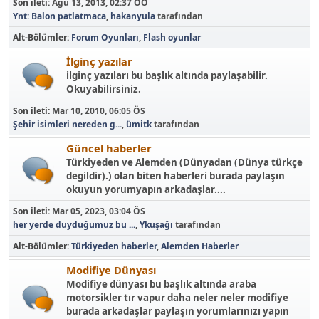
Son ileti:
Ağu 13, 2013, 02:37 ÖÖ
Ynt: Balon patlatmaca
,
hakanyula
tarafından
Alt-Bölümler
Forum Oyunları
Flash oyunlar
İlginç yazılar
ilginç yazıları bu başlık altında paylaşabilir.
Okuyabilirsiniz.
Son ileti:
Mar 10, 2010, 06:05 ÖS
Şehir isimleri nereden g...
,
ümitk
tarafından
Güncel haberler
Türkiyeden ve Alemden (Dünyadan (Dünya türkçe
degildir).) olan biten haberleri burada paylaşın
okuyun yorumyapın arkadaşlar....
Son ileti:
Mar 05, 2023, 03:04 ÖS
her yerde duyduğumuz bu ...
,
Ykuşağı
tarafından
Alt-Bölümler
Türkiyeden haberler
Alemden Haberler
Modifiye Dünyası
Modifiye dünyası bu başlık altında araba
motorsikler tır vapur daha neler neler modifiye
burada arkadaşlar paylaşın yorumlarınızı yapın