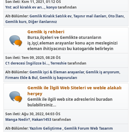
Son ileti:
Ksm 11, 2021, 01:12 ÖS
Ynt: acil kiralık ev arı...
,
konyo
tarafından
Alt-Bölümler
Gemlik Kiralık Satılık ev
Taşınır mal ilanları
Oto İlanı
Gemlik kurs
Diğer ilanlarınız
Gemlik iş rehberi
Bursa,ilçeleri ve Gemlikte oturanların
iş,işçi,eleman arayanlar konu açın mesleginizi
eleman ihitiyacınızı bu katogaride belirleyin
Son ileti:
Tem 09, 2025, 08:28 ÖS
C1 derecesi İngilizce bi...
,
Terreshie
tarafından
Alt-Bölümler
Gemlik işci & Eleman arayanlar
Gemlik iş arıyorum
Firmanı Ekle & Bul
Gemlik iş başvuruları
Gemlik ile İlgili Web Siteleri ve weble alakalı
herşey
Gemlik ile ilgili web site adreslerini buradan
bulabilirsiniz...
Son ileti:
Ağu 30, 2022, 04:03 ÖS
Manga Nedir?
,
Hakan1453
tarafından
Alt-Bölümler
Yazılım Geliştirme
Gemlik Forum Web Tasarım