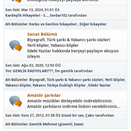
Son ileti:
Mar 13, 2024, 01:01 ÖS
Kardeşlik Hikayeleri - S...
,
Serdar102
tarafından
Alt-Bölümler
Korku ve Gerilim hikayeleri
Diğer hikayeler
Sanat Bölümü
Biyografi, Türk şarkı & Yabancı şarkı sözleri
Yerli klipler, Yabancı klipler
Edebi Yazılar hakkında herşeyi paylaşın okuyun
izleyin
Son ileti:
Ağu 02, 2020, 12:50 ÖÖ
Ynt: GEMLİK RADYOLARI???
,
fm gemlik
tarafından
Alt-Bölümler
Biyografi
Türk şarkı & Yabancı şarkı sözleri
Yerli klipler
Yabancı klipler
Yabancı Türkçe Dublajlı Klipler
Edebi Yazılar
Amatör şarkılar
Amatör müzikler dinleyebilir indirebilirsiniz.
Amatör şarkıların indirme linkini verebilirsiniz...
Son ileti:
Ksm 27, 2012, 01:38 ÖS
Güzel bir ses
,
Çakır
tarafından
Alt-Bölümler
Gemlik Mehmet (gizemli_lowe)