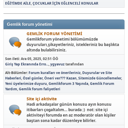
EĞİTİMDE AİLE
ÇOCUKLAR İÇİN EĞLENCELİ KONULAR
Gemlik forum yönetimi
GEMLİK FORUM YÖNETİMİ
Gemlikforum yönetimi bölümümüzde
duyuruları,şikayetleriniz, istekleriniz bu başlıkta
altında bulabilirsiniz.
Son ileti:
Ara 05, 2025, 02:51 ÖÖ
Giriş Yap Ekranında Erro...
,
ygyavuz
tarafından
Alt-Bölümler
Forum kuralları ve önerileriniz
Duyurular ve Site
Haberleri
Özel günler
Öneri ver??? Kazan
Sitemizde Güncellemeler
Yeni üyelerimize duyuru
Gemlikforum 3 Yaşında
Gemlik Forum
Yardım
Gemlik forum faliyetleri
Site içi aktivite
Hadi arkadaşalar günün konusu ayın konusu
itibarları çogaltalım... burada ;) not: site içi
aktiviteyi forumda en az moderatör olan kişiler
baştan sona kadar düzenleye bilirler.