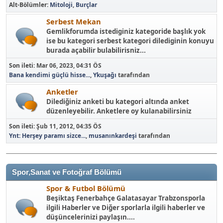
Alt-Bölümler
Mitoloji
Burçlar
Serbest Mekan
Gemlikforumda istediginiz kategoride başlık yok
ise bu kategori serbest kategori dilediginin konuyu
burada açabilir bulabilirisniz...
Son ileti:
Mar 06, 2023, 04:31 ÖS
Bana kendimi güçlü hisse...
,
Ykuşağı
tarafından
Anketler
Dilediğiniz anketi bu kategori altında anket
düzenleyebilir. Anketlere oy kulanabilirsiniz
Son ileti:
Şub 11, 2012, 04:35 ÖS
Ynt: Herşey paramı sizce...
,
musanınkardeşi
tarafından
Spor,Sanat ve Fotoğraf Bölümü
Spor & Futbol Bölümü
Beşiktaş Fenerbahçe Galatasayar Trabzonsporla
ilgili Haberler ve Diğer sporlarla ilgili haberler ve
düşüncelerinizi paylaşın....