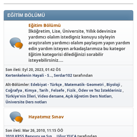
EĞİTİM BÖLÜMÜ
Eğitim Bölümü
İlköğretim, Lise, Üniversite, Yıllık ödevinize
yardımcı olalım istedigniz konuyu söyleyin
araştıralım yardımcı olalım paylaşım yapın yardım
edin yardım isteyen arkadaşlarımıza bu kategor
Eğitim kategorisi dilediğinizi sorabilir
isteyebilirsiniz....
Son ileti:
Eyl 20, 2023, 01:42 ÖS
Kertenkelenin Hayali - S...
,
Serdar102
tarafından
Alt-Bölümler
Edebiyat - Türkçe
Matematik- Geometri
Biyoloji
Coğrafya
Kimya
Tarih
Felsefe
Fizik
Ödev ve Tez İstekleriniz
Türkiye'nin İlleri
Video dersane
Açık öğretim Ders Notları
Üniversite Ders notları
Hayatımız Sınav
Son ileti:
Mar 26, 2010, 11:15 ÖÖ
2010 KPSS Başvuru ve Sın...
,
Uğur YUCA
tarafından