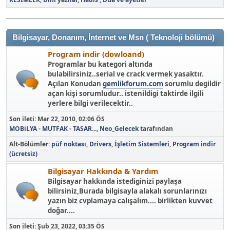
Bilgisayar, Donanım, İnternet ve Msn ( Teknoloji bölümü)
Program indir (dowloand)
Programlar bu kategori altında
bulabilirsiniz..serial ve crack vermek yasaktır.
Açılan Konudan
gemlikforum.com
sorumlu degildir
açan kişi sorumludur.. istenildigi taktirde ilgili
yerlere bilgi verilecektir..
Son ileti:
Mar 22, 2010, 02:06 ÖS
MOBiLYA - MUTFAK - TASAR...
,
Neo_Gelecek
tarafından
Alt-Bölümler
püf noktası
Drivers
İşletim Sistemleri
Program indir
(ücretsiz)
Bilgisayar Hakkında & Yardım
Bilgisayar hakkında istediginizi paylaşa
bilirsiniz,Burada bilgisayla alakalı sorunlarınızı
yazın biz cvplamaya calışalım.... birlikten kuvvet
doğar....
Son ileti:
Şub 23, 2022, 03:35 ÖS